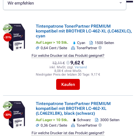
Wir empfehlen
Tintenpatrone TonerPartner PREMIUM
kompatibel mit BROTHER LC-462-XL (LC462XLC),
cyan
- 21%
Auf Lager > 10 Stk.
Cyan
1500 Seiten
0,64 Cent / Seite
TonerPartner
Für welche Drucker ist das Produkt geeignet?
9,62 €
12,11 €
inkl. MwSt. zzgl.
Versand
8,08 € ohne MwSt.
Niedrigster Preis der letzten 30 Tage:
9,17 €
Kaufen
Tintenpatrone TonerPartner PREMIUM
kompatibel mit BROTHER LC-462-XL
(LC462XLBK), black (schwarz)
- 33%
Auf Lager > 10 Stk.
Schwarz
3000 Seiten
0,36 Cent / Seite
TonerPartner
Für welche Drucker ist das Produkt geeignet?