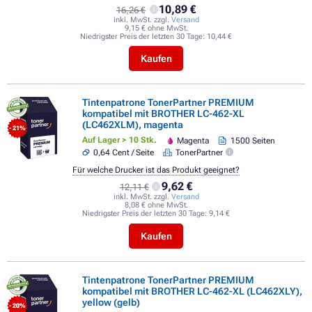
10,89 €
16,26 €
inkl. MwSt. zzgl.
Versand
9,15 € ohne MwSt.
Niedrigster Preis der letzten 30 Tage:
10,44 €
Kaufen
Tintenpatrone TonerPartner PREMIUM
kompatibel mit BROTHER LC-462-XL
(LC462XLM), magenta
- 21%
Auf Lager > 10 Stk.
Magenta
1500 Seiten
0,64 Cent / Seite
TonerPartner
Für welche Drucker ist das Produkt geeignet?
9,62 €
12,11 €
inkl. MwSt. zzgl.
Versand
8,08 € ohne MwSt.
Niedrigster Preis der letzten 30 Tage:
9,14 €
Kaufen
Tintenpatrone TonerPartner PREMIUM
kompatibel mit BROTHER LC-462-XL (LC462XLY),
yellow (gelb)
- 20%