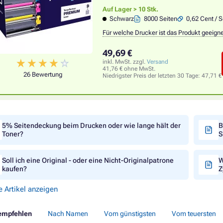
Auf Lager > 10 Stk.
Schwarz
8000 Seiten
0,62 Cent / S
Für welche Drucker ist das Produkt geeign
49,69 €
inkl. MwSt. zzgl.
Versand
41,76 € ohne MwSt.
26 Bewertung
Niedrigster Preis der letzten 30 Tage:
47,71 €
5% Seitendeckung beim Drucken oder wie lange hält der
B
Toner?
S
Soll ich eine Original - oder eine Nicht-Originalpatrone
W
kaufen?
Z
e Artikel anzeigen
empfehlen
Nach Namen
Vom günstigsten
Vom teuersten