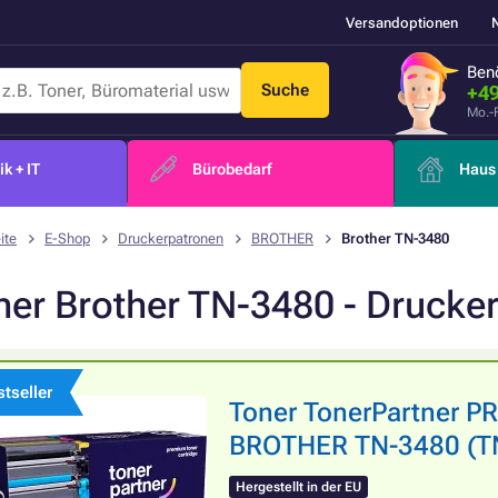
Versandoptionen
Benö
Suche
+49
Mo.-
k + IT
Bürobedarf
Haus 
ite
E-Shop
Druckerpatronen
BROTHER
Brother TN-3480
ner Brother TN-3480 - Drucke
tseller
Toner TonerPartner P
BROTHER TN-3480 (TN3
Hergestellt in der EU