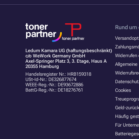
Rund um 
Versandopt
Zahlungsmö
Ledum Kamara UG (haftungsbeschränkt)
Widerrufen 
c/o WeWork Germany GmbH
Axel-Springer Platz 3, 3. Etage, Haus A
Allgemeine
20355 Hamburg
Widerrufsre
Handelsregister Nr.: HRB159318
USt-Id-Nr.: DE326877674
Datenschut
WEEE-Reg.-Nr.: DE93672886
BattG-Reg.-Nr.: DE18276761
Cookies
Treueprog
Geld-zurück
Häufig gest
Für Untern
Batterieges