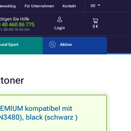
DE
Newsblog
Für Unternehmen
Kontakt
tigen Sie Hilfe
 40 460 86 775
0 €
Login
Fr. 08:00-16:00 Uhr
und Sport
Aktion
rtoner
REMIUM kompatibel mit
480), black (schwarz )