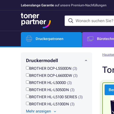
Lebenslange Garantie
auf unsere Premium-Nachfüllungen
Druckerpatronen
Bürotechni
Hauptse
Druckermodell
To
BROTHER DCP-L5500DN
(3)
BROTHER DCP-L6600DW
(3)
BROTHER HL-L5000D
(3)
BROTHER HL-L5050DN
(3)
Bes
BROTHER HL-L5100 SERIES
(3)
BROTHER HL-L5100DN
(3)
Mehr anzeigen