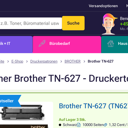
Versandoptionen
Benö
Suche
+49
Mo.-
k + IT
Bürobedarf
Haus 
ite
E-Shop
Druckerpatronen
BROTHER
Brother TN-627
ner Brother TN-627 - Druckert
tseller
Brother TN-627 (TN627
Auf Lager 3 Stk.
Schwarz
10000 Seiten
1,32 Cent / 