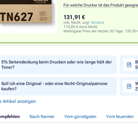
Für welche Drucker ist das Produkt geeign
131,91 €
inkl. MwSt. zzgl.
Versand
110,85 € ohne MwSt.
Niedrigster Preis der letzten 30 Tage:
130,50 
5% Seitendeckung beim Drucken oder wie lange hält der
B
Toner?
S
Soll ich eine Original - oder eine Nicht-Originalpatrone
W
kaufen?
Z
e Artikel anzeigen
empfehlen
Nach Namen
Vom günstigsten
Vom teuersten