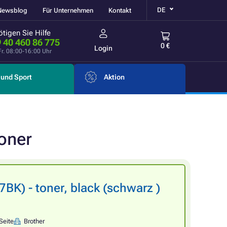
DE
Newsblog
Für Unternehmen
Kontakt
tigen Sie Hilfe
 40 460 86 775
0 €
Login
Fr. 08:00-16:00 Uhr
und Sport
Aktion
oner
BK) - toner, black (schwarz )
Seite
Brother