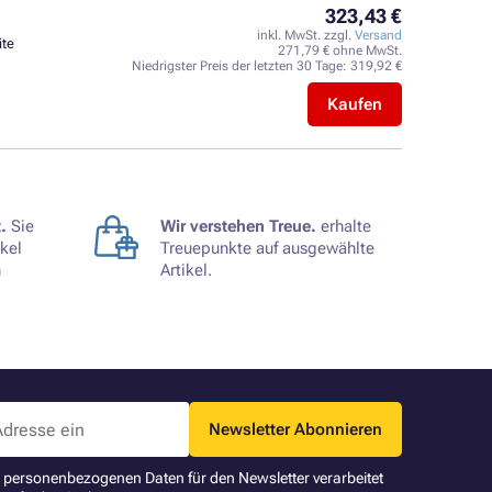
323,43 €
inkl. MwSt. zzgl.
Versand
ite
271,79 € ohne MwSt.
Niedrigster Preis der letzten 30 Tage:
319,92 €
Kaufen
.
Sie
Wir verstehen Treue.
erhalte
kel
Treuepunkte auf ausgewählte
n
Artikel.
Newsletter Abonnieren
ne personenbezogenen Daten für den Newsletter verarbeitet