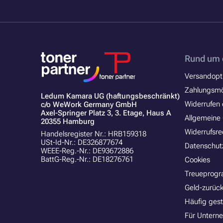
Rund um 
Versandopt
Zahlungsmö
Ledum Kamara UG (haftungsbeschränkt)
Widerrufen 
c/o WeWork Germany GmbH
Axel-Springer Platz 3, 3. Etage, Haus A
Allgemeine
20355 Hamburg
Widerrufsre
Handelsregister Nr.: HRB159318
USt-Id-Nr.: DE326877674
Datenschut
WEEE-Reg.-Nr.: DE93672886
BattG-Reg.-Nr.: DE18276761
Cookies
Treueprog
Geld-zurück
Häufig gest
Für Untern