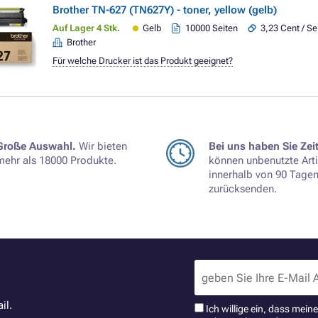
Brother TN-627 (TN627Y) - toner, yellow (gelb)
Auf Lager 4 Stk.
Gelb
10000 Seiten
3,23 Cent / Se
Brother
Für welche Drucker ist das Produkt geeignet?
Große Auswahl.
Wir bieten
Bei uns haben Sie Zeit
mehr als 18000 Produkte.
können unbenutzte Arti
innerhalb von 90 Tage
zurücksenden.
il.
Ich willige ein, dass mei