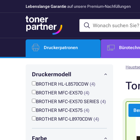
Lebenslange Garantie
auf unsere Premium-Nachfüllungen
Druckerpatronen
Bürotechni
Hauptse
Druckermodell
To
BROTHER HL-L8570CDW
(4)
BROTHER MFC-EX570
(4)
BROTHER MFC-EX570 SERIES
(4)
BROTHER MFC-EX575
(4)
Bes
BROTHER MFC-L8970CDW
(4)
Farbe