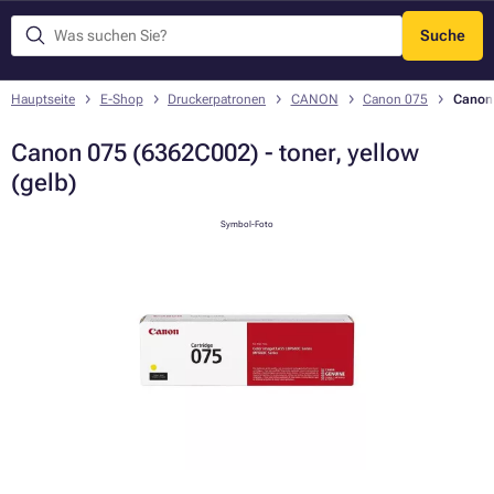
Suche
Menü
Hauptseite
E-Shop
Druckerpatronen
CANON
Canon 075
Canon 
Canon 075 (6362C002) - toner, yellow
(gelb)
Symbol-Foto