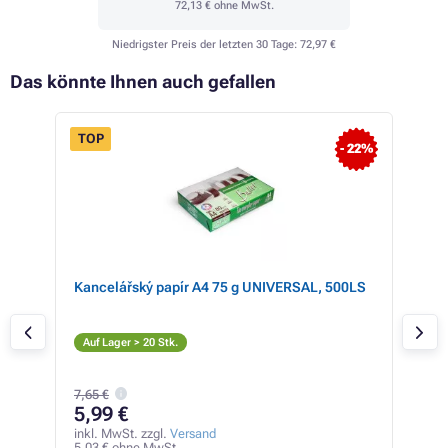
72,13 €
ohne MwSt.
Niedrigster Preis der letzten 30 Tage:
72,97 €
Das könnte Ihnen auch gefallen
TOP
- 22%
Kancelářský papír A4 75 g UNIVERSAL, 500LS
Can
(sc
S
Auf Lager > 20 Stk.
Auf
7,65 €
12
5,99 €
inkl
104,
inkl. MwSt. zzgl.
Versand
5,03 € ohne MwSt.