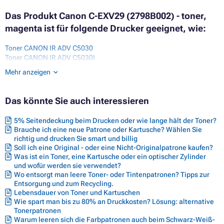
Das Produkt Canon C-EXV29 (2798B002) - toner,
magenta ist für folgende Drucker geeignet, wie:
Toner CANON IR ADV C5030
Toner CANON IR ADV C5030I
Toner CANON IR ADV C5035
Mehr anzeigen
Toner CANON IR ADV C5035I
Toner CANON IR ADV C5235
Toner CANON IR ADV C5235 SERIES
Das könnte Sie auch interessieren
Toner CANON IR ADV C5235A
Toner CANON IR ADV C5235I
5% Seitendeckung beim Drucken oder wie lange hält der Toner?
Toner CANON IR ADV C5240
Brauche ich eine neue Patrone oder Kartusche? Wählen Sie
Toner CANON IR ADV C5240 SERIES
richtig und drucken Sie smart und billig
Toner CANON IR ADV C5240A
Soll ich eine Original - oder eine Nicht-Originalpatrone kaufen?
Toner CANON IR ADV C5240I
Was ist ein Toner, eine Kartusche oder ein optischer Zylinder
Toner CANON IR C5030
und wofür werden sie verwendet?
Toner CANON IR C5030I
Wo entsorgt man leere Toner- oder Tintenpatronen? Tipps zur
Toner CANON IR C5035
Entsorgung und zum Recycling.
Toner CANON IR C5035I
Lebensdauer von Toner und Kartuschen
Wie spart man bis zu 80% an Druckkosten? Lösung: alternative
Tonerpatronen
Warum leeren sich die Farbpatronen auch beim Schwarz-Weiß-