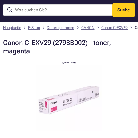
Suche
Menü
Hauptseite
E-Shop
Druckerpatronen
CANON
Canon C-EXV29
C
Canon C-EXV29 (2798B002) - toner,
magenta
Symbol-Foto