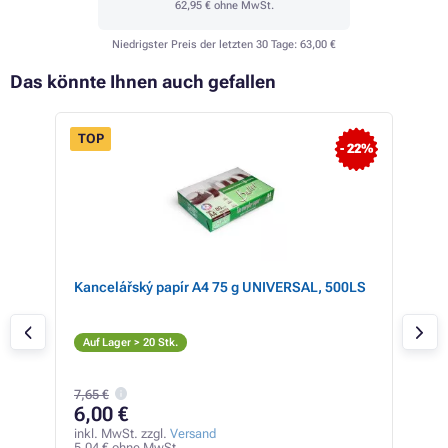
62,95 €
ohne MwSt.
Niedrigster Preis der letzten 30 Tage:
63,00 €
Das könnte Ihnen auch gefallen
TOP
- 22%
Kancelářský papír A4 75 g UNIVERSAL, 500LS
Can
(sc
S
Auf Lager > 20 Stk.
Ver
7,65 €
29
6,00 €
inkl
245,
inkl. MwSt. zzgl.
Versand
5,04 € ohne MwSt.