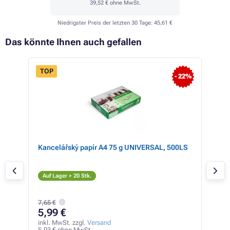
39,52 €
ohne MwSt.
Niedrigster Preis der letzten 30 Tage:
45,61 €
Das könnte Ihnen auch gefallen
TOP
- 22%
Kancelářský papír A4 75 g UNIVERSAL, 500LS
Can
(sc
S
Auf Lager > 20 Stk.
Auf
7,65 €
62
5,99 €
inkl
52,2
inkl. MwSt. zzgl.
Versand
5,03 € ohne MwSt.