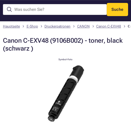
Suche
Menü
Hauptseite
E-Shop
Druckerpatronen
CANON
Canon C-EXV48
C
Canon C-EXV48 (9106B002) - toner, black
(schwarz )
Symbol-Foto