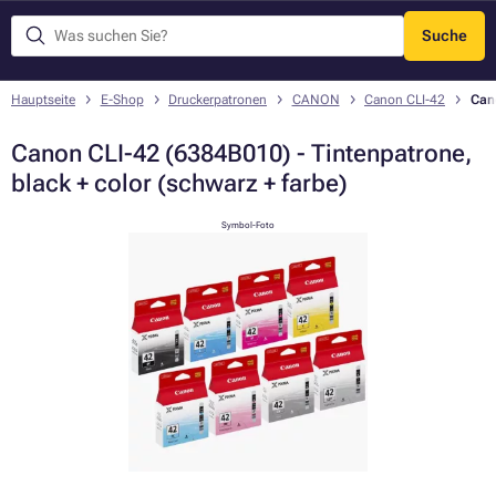
Suche
Menü
Hauptseite
E-Shop
Druckerpatronen
CANON
Canon CLI-42
Cano
Canon CLI-42 (6384B010) - Tintenpatrone,
black + color (schwarz + farbe)
Symbol-Foto