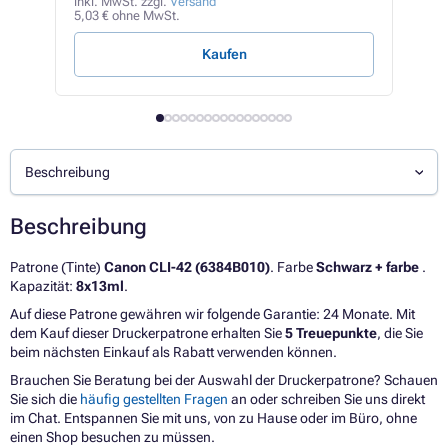
12,7
inkl. MwSt. zzgl.
Versand
5,03 € ohne MwSt.
1,16 
Kaufen
Beschreibung
Beschreibung
Patrone (Tinte)
Canon CLI-42 (6384B010)
. Farbe
Schwarz + farbe
.
Kapazität:
8x13ml
.
Auf diese Patrone gewähren wir folgende Garantie: 24 Monate. Mit
dem Kauf dieser Druckerpatrone erhalten Sie
5 Treuepunkte
, die Sie
beim nächsten Einkauf als Rabatt verwenden können.
Brauchen Sie Beratung bei der Auswahl der Druckerpatrone? Schauen
Sie sich die
häufig gestellten Fragen
an oder schreiben Sie uns direkt
im Chat. Entspannen Sie mit uns, von zu Hause oder im Büro, ohne
einen Shop besuchen zu müssen.