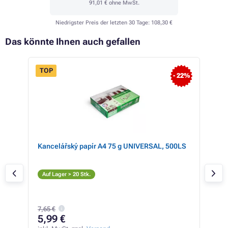
91,01 €
ohne MwSt.
Niedrigster Preis der letzten 30 Tage:
108,30 €
Das könnte Ihnen auch gefallen
TOP
- 22%
 72%
Kancelářský papír A4 75 g UNIVERSAL, 500LS
Can
ligh
He
Auf Lager > 20 Stk.
Auf
7,65 €
15
5,99 €
inkl