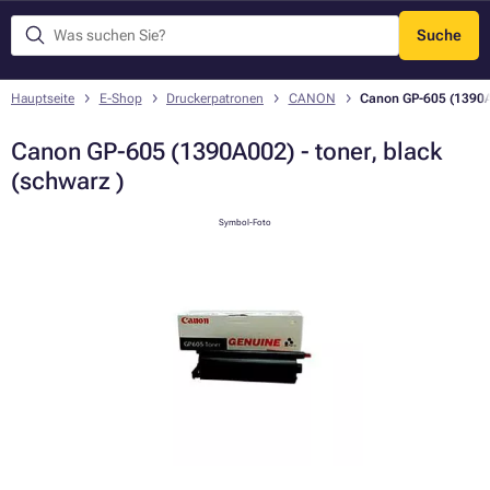
Suche
Menü
Hauptseite
E-Shop
Druckerpatronen
CANON
Canon GP-605 (1390A0
Canon GP-605 (1390A002) - toner, black
(schwarz )
Symbol-Foto