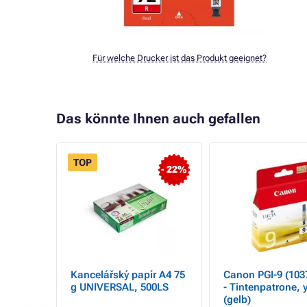
Für welche Drucker ist das Produkt geeignet?
Das könnte Ihnen auch gefallen
TOP
- 22%
Kancelářský papír A4 75
Canon PGI-9 (103
g UNIVERSAL, 500LS
- Tintenpatrone, 
hoto
(gelb)