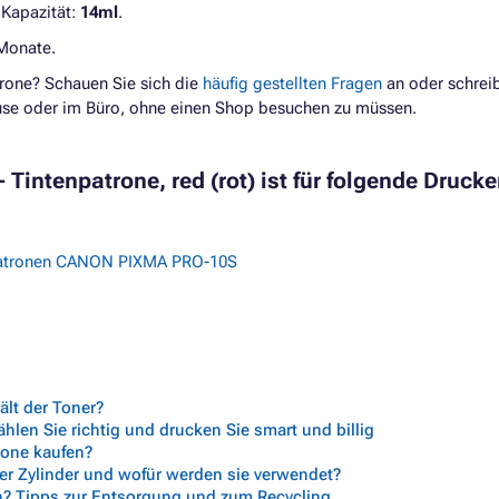
 Kapazität:
14ml
.
 Monate.
rone? Schauen Sie sich die
häufig gestellten Fragen
an oder schrei
ause oder im Büro, ohne einen Shop besuchen zu müssen.
Tintenpatrone, red (rot) ist für folgende Drucke
atronen CANON PIXMA PRO-10S
lt der Toner?
len Sie richtig und drucken Sie smart und billig
trone kaufen?
her Zylinder und wofür werden sie verwendet?
n? Tipps zur Entsorgung und zum Recycling.