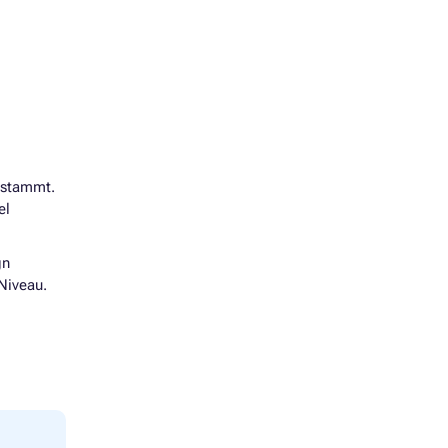
 stammt.
el
gn
Niveau.