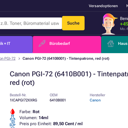
Versandoptionen
Benö
Suche
+49
Mo.-
k + IT
Bürobedarf
Haus 
on PGI-72
Canon PGI-72 (6410B001) - Tintenpatrone, red (rot)
Canon PGI-72 (6410B001) - Tintenpat
red (rot)
Bestell-Nr.
OEM
Hersteller
1ICAPGI72XXRG
6410B001
Canon
Farbe:
Rot
Volumen:
14ml
Preis pro Einheit:
89,50 Cent / ml