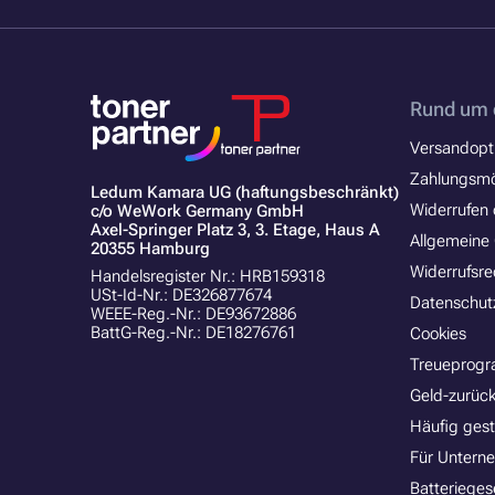
Rund um 
Versandopt
Zahlungsmö
Ledum Kamara UG (haftungsbeschränkt)
Widerrufen 
c/o WeWork Germany GmbH
Axel-Springer Platz 3, 3. Etage, Haus A
Allgemeine
20355 Hamburg
Widerrufsre
Handelsregister Nr.: HRB159318
USt-Id-Nr.: DE326877674
Datenschut
WEEE-Reg.-Nr.: DE93672886
BattG-Reg.-Nr.: DE18276761
Cookies
Treueprog
Geld-zurück
Häufig gest
Für Untern
Batterieges