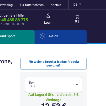
DE
Newsblog
Für Unternehmen
Kontakt
tigen Sie Hilfe
 40 460 86 775
0 €
Login
Fr. 08:00-16:00 Uhr
und Sport
Aktion
rone,
Für welche Drucker ist das Produkt
geeignet?
Rot
14ml
Auf Lager 6 Stk., Lieferzeit: 1-3
Werktage