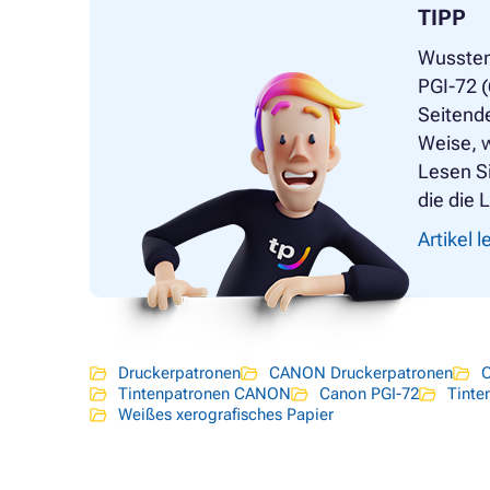
TIPP
Wussten
PGI-72 (
Seitend
Weise, w
Lesen Si
die die 
Artikel 
Druckerpatronen
CANON Druckerpatronen
O
Tintenpatronen CANON
Canon PGI-72
Tinte
Weißes xerografisches Papier