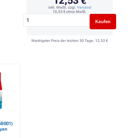
12,53 €
inkl. MwSt. zzgl.
Versand
10,53 €
ohne MwSt.
Kaufen
Niedrigster Preis der letzten 30 Tage:
12,53 €
5B001)
Canon PGI-9 (1036B001)
Canon PGI-72
cyan
- Tintenpatrone,
(6402B009) -
magenta
Tintenpatrone, bla