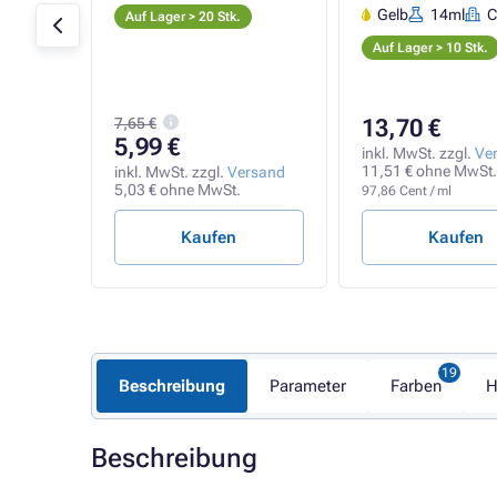
l
Gelb
14ml
C
Auf Lager > 20 Stk.
Auf Lager > 10 Stk.
7,65 €
13,70 €
5,99 €
rsand
inkl. MwSt. zzgl.
Ve
.
11,51 € ohne MwSt.
inkl. MwSt. zzgl.
Versand
5,03 € ohne MwSt.
97,86 Cent / ml
Kaufen
Kaufen
Beschreibung
Parameter
Farben
H
Beschreibung