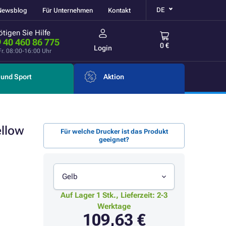
DE
Newsblog
Für Unternehmen
Kontakt
tigen Sie Hilfe
 40 460 86 775
0 €
Login
Fr. 08:00-16:00 Uhr
und Sport
Aktion
ellow
Für welche Drucker ist das Produkt
geeignet?
Gelb
Auf Lager 1 Stk., Lieferzeit: 2-3
Werktage
109,63 €