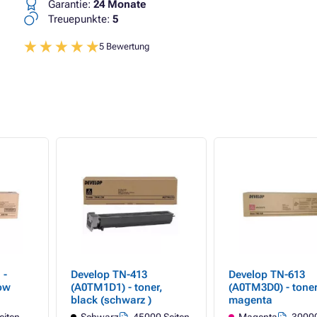
Garantie:
24 Monate
Treuepunkte:
5
5 Bewertung
 -
Develop TN-413
Develop TN-613
low
(A0TM1D1) - toner,
(A0TM3D0) - toner
black (schwarz )
magenta