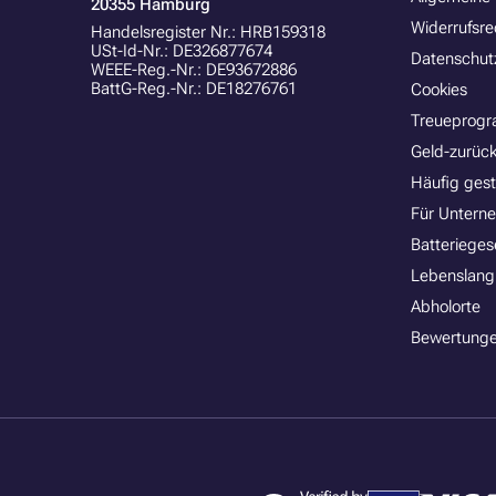
20355 Hamburg
Widerrufsre
Handelsregister Nr.: HRB159318
USt-Id-Nr.: DE326877674
Datenschut
WEEE-Reg.-Nr.: DE93672886
BattG-Reg.-Nr.: DE18276761
Cookies
Treueprog
Geld-zurück
Häufig gest
Für Untern
Batterieges
Lebenslang
Abholorte
Bewertunge