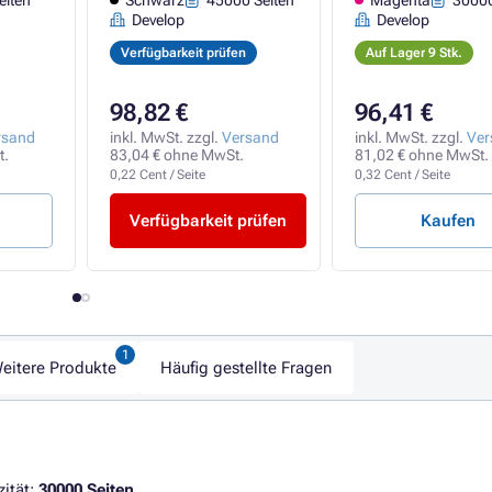
eiten
Schwarz
45000 Seiten
Magenta
30000
Develop
Develop
Verfügbarkeit prüfen
Auf Lager 9 Stk.
98,82 €
96,41 €
rsand
inkl. MwSt. zzgl.
Versand
inkl. MwSt. zzgl.
Ver
t.
83,04 € ohne MwSt.
81,02 € ohne MwSt.
0,22 Cent / Seite
0,32 Cent / Seite
Verfügbarkeit prüfen
Kaufen
eitere Produkte
Häufig gestellte Fragen
zität:
30000 Seiten
.