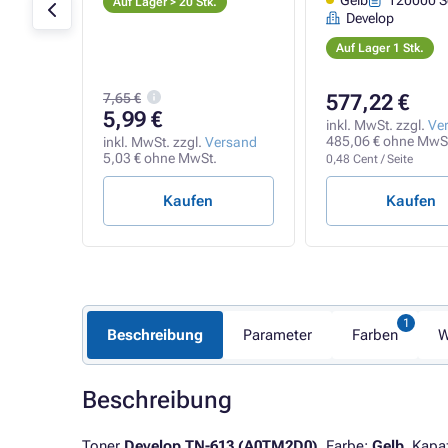
0 Seiten
Gelb
120000 S
Auf Lager > 20 Stk.
Develop
n
Auf Lager 1 Stk.
7,65 €
577,22 €
5,99 €
rsand
inkl. MwSt. zzgl.
Ve
.
485,06 € ohne MwS
inkl. MwSt. zzgl.
Versand
5,03 € ohne MwSt.
0,48 Cent / Seite
prüfen
Kaufen
Kaufen
Beschreibung
Parameter
Farben
W
Beschreibung
Toner
Develop TN-613 (A0TM2D0)
. Farbe:
Gelb
. Kapa