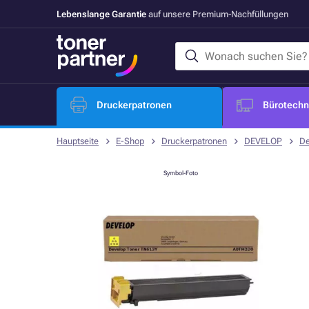
Lebenslange Garantie
auf unsere Premium-Nachfüllungen
Druckerpatronen
Bürotechni
Hauptseite
E-Shop
Druckerpatronen
DEVELOP
De
Symbol-Foto