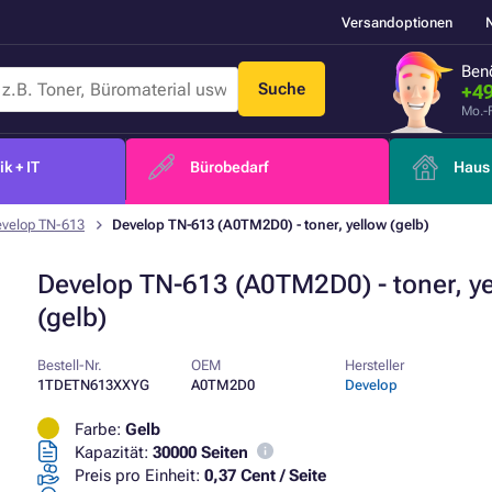
Versandoptionen
Benö
Suche
+49
Mo.-
k + IT
Bürobedarf
Haus 
velop TN-613
Develop TN-613 (A0TM2D0) - toner, yellow (gelb)
Develop TN-613 (A0TM2D0) - toner, y
(gelb)
Bestell-Nr.
OEM
Hersteller
1TDETN613XXYG
A0TM2D0
Develop
Farbe:
Gelb
Kapazität:
30000 Seiten
Preis pro Einheit:
0,37 Cent / Seite