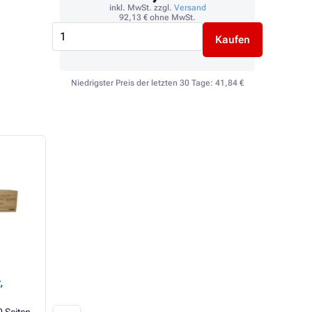
inkl. MwSt. zzgl.
Versand
92,13 €
ohne MwSt.
Kaufen
Niedrigster Preis der letzten 30 Tage:
41,84 €
Develop TN-613
Develop TN-613
,
(A0TM4D0) - toner, cyan
(A0TM1D0) - toner
black (schwarz )