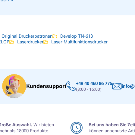
Original Druckerpatronen
Develop TN-613
ELOP
Laserdrucker
Laser-Multifunktionsdrucker
+49 40 460 86 775
Kundensupport
info@
(8:00 - 16:00)
Große Auswahl.
Wir bieten
Bei uns haben Sie Zeit
mehr als 18000 Produkte.
können unbenutzte Arti