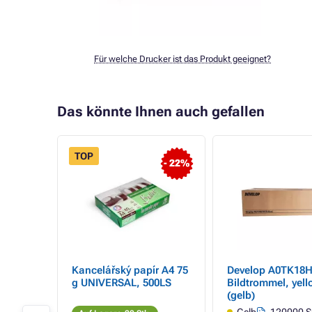
Für welche Drucker ist das Produkt geeignet?
Das könnte Ihnen auch gefallen
TOP
- 22%
Kancelářský papír A4 75
Develop A0TK18H
r,
g UNIVERSAL, 500LS
Bildtrommel, yel
(gelb)