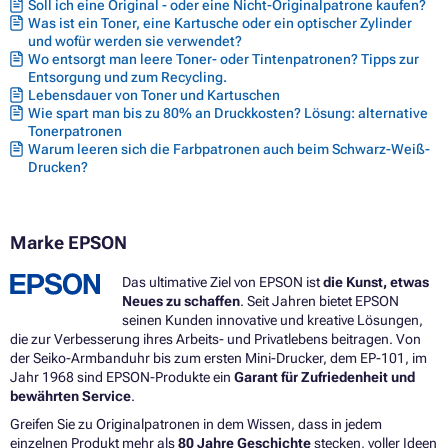
Soll ich eine Original - oder eine Nicht-Originalpatrone kaufen?
Druckerpatronen EPSON L3100CIS
Was ist ein Toner, eine Kartusche oder ein optischer Zylinder
Druckerpatronen EPSON L3100MEAF
und wofür werden sie verwendet?
Druckerpatronen EPSON L3101CIS
Wo entsorgt man leere Toner- oder Tintenpatronen? Tipps zur
Druckerpatronen EPSON L3110
Entsorgung und zum Recycling.
Druckerpatronen EPSON L3110 SERIES
Lebensdauer von Toner und Kartuschen
Druckerpatronen EPSON L3110CIS
Wie spart man bis zu 80% an Druckkosten? Lösung: alternative
Druckerpatronen EPSON L3110MEAF
Tonerpatronen
Druckerpatronen EPSON L3111
Warum leeren sich die Farbpatronen auch beim Schwarz-Weiß-
Drucken?
Marke EPSON
Das ultimative Ziel von EPSON ist
die Kunst, etwas
Neues zu schaffen
. Seit Jahren bietet EPSON
seinen Kunden innovative und kreative Lösungen,
die zur Verbesserung ihres Arbeits- und Privatlebens beitragen. Von
der Seiko-Armbanduhr bis zum ersten Mini-Drucker, dem EP-101, im
Jahr 1968 sind EPSON-Produkte ein
Garant für Zufriedenheit und
bewährten Service
.
Greifen Sie zu Originalpatronen in dem Wissen, dass in jedem
einzelnen Produkt mehr als
80 Jahre Geschichte
stecken, voller Ideen