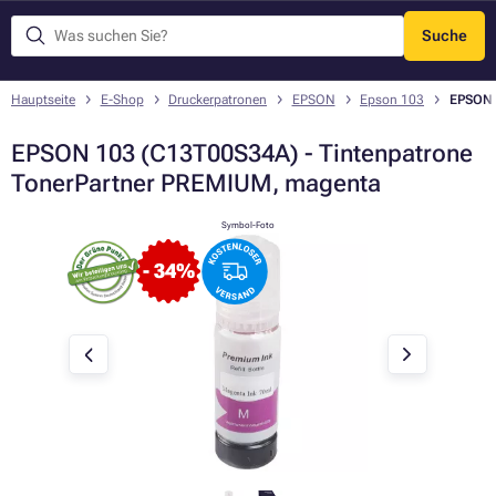
Suche
Menü
Hauptseite
E-Shop
Druckerpatronen
EPSON
Epson 103
EPSON 
EPSON 103 (C13T00S34A) - Tintenpatrone
TonerPartner PREMIUM, magenta
Symbol-Foto
- 34%