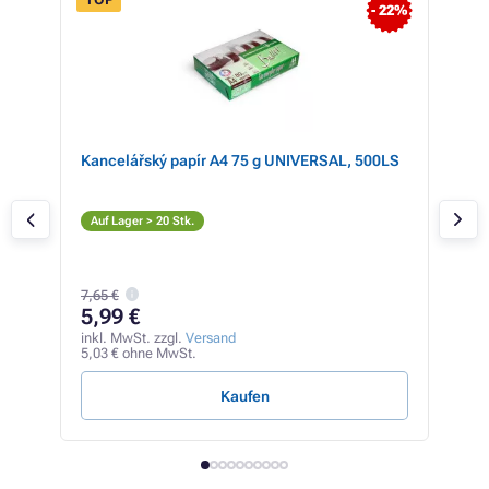
- 22%
w
Kancelářský papír A4 75 g UNIVERSAL, 500LS
Mul
Tin
colo
Sc
Auf Lager > 20 Stk.
Auf
18,3
7,65 €
13
5,99 €
inkl
11,4
inkl. MwSt. zzgl.
Versand
5,03 € ohne MwSt.
4,85 
Kaufen