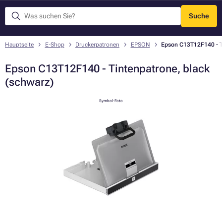
Suche
Menü
Hauptseite
E-Shop
Druckerpatronen
EPSON
Epson C13T12F140 - T
Epson C13T12F140 - Tintenpatrone, black
(schwarz)
Symbol-Foto