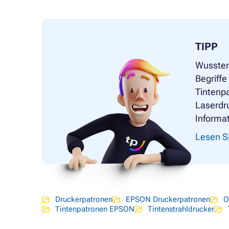
TIPP
Wussten
Begriff
Tintenpa
Laserdr
Informat
Lesen Si
Druckerpatronen
EPSON Druckerpatronen
O
Tintenpatronen EPSON
Tintenstrahldrucker