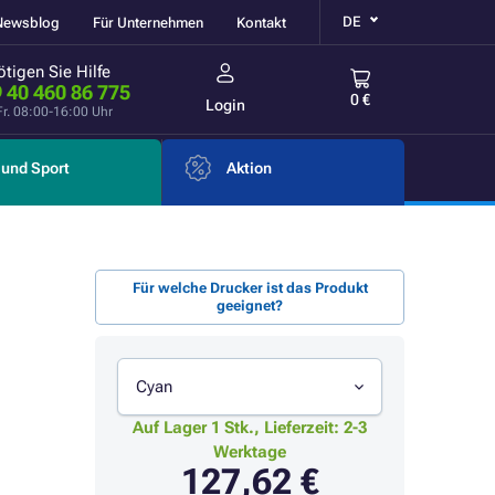
DE
Newsblog
Für Unternehmen
Kontakt
tigen Sie Hilfe
 40 460 86 775
0 €
Login
Fr. 08:00-16:00 Uhr
und Sport
Aktion
Für welche Drucker ist das Produkt
geeignet?
Cyan
Auf Lager 1 Stk., Lieferzeit: 2-3
Werktage
127,62 €