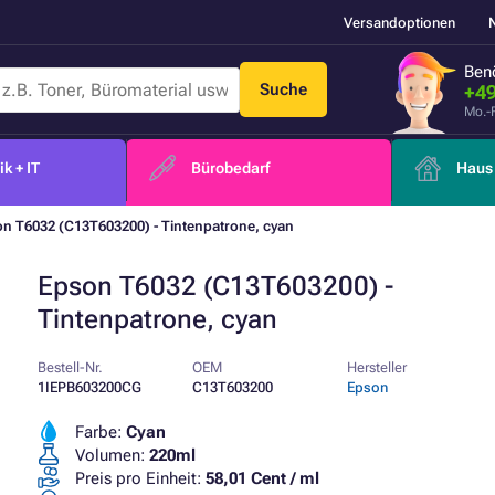
Versandoptionen
Benö
Suche
+49
Mo.-
k + IT
Bürobedarf
Haus 
n T6032 (C13T603200) - Tintenpatrone, cyan
Epson T6032 (C13T603200) -
Tintenpatrone, cyan
Bestell-Nr.
OEM
Hersteller
1IEPB603200CG
C13T603200
Epson
Farbe:
Cyan
Volumen:
220ml
Preis pro Einheit:
58,01 Cent / ml