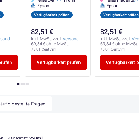
l
Helles cyan
110ml
Helles magenta
magenta)
Epson
Epson
n
Verfügbarkeit prüfen
Verfügbarkeit prüfen
82,51 €
82,51 €
rsand
inkl. MwSt. zzgl.
Versand
inkl. MwSt. zzgl.
Ver
69,34 € ohne MwSt.
69,34 € ohne MwSt.
75,01 Cent / ml
75,01 Cent / ml
prüfen
Verfügbarkeit prüfen
Verfügbarkeit p
äufig gestellte Fragen
an
. Kapazität:
220ml
.