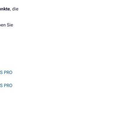
unkte
, die
ben Sie
US PRO
US PRO