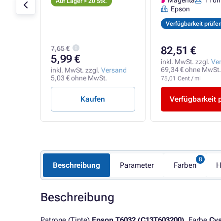
220ml
Magenta
110m
Auf Lager > 20 Stk.
Epson
Verfügbarkeit prüfe
7,65 €
82,51 €
5,99 €
rsand
inkl. MwSt. zzgl.
Ve
t.
69,34 € ohne MwSt.
inkl. MwSt. zzgl.
Versand
5,03 € ohne MwSt.
75,01 Cent / ml
Kaufen
Verfügbarkeit 
Beschreibung
Parameter
Farben
H
Beschreibung
Patrone (Tinte)
Epson T6032 (C13T603200)
. Farbe
Cy