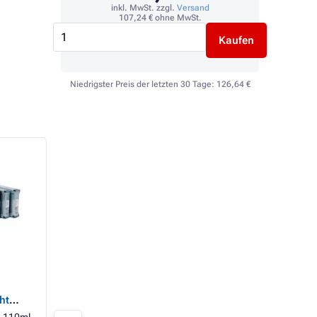
inkl. MwSt. zzgl.
Versand
107,24 €
ohne MwSt.
Kaufen
Niedrigster Preis der letzten 30 Tage:
126,64 €
Epson T6029
Epson T602B
(C13T602900) -
(C13T602B00) -
ht
Tintenpatrone, light
Tintenpatrone, m
light black