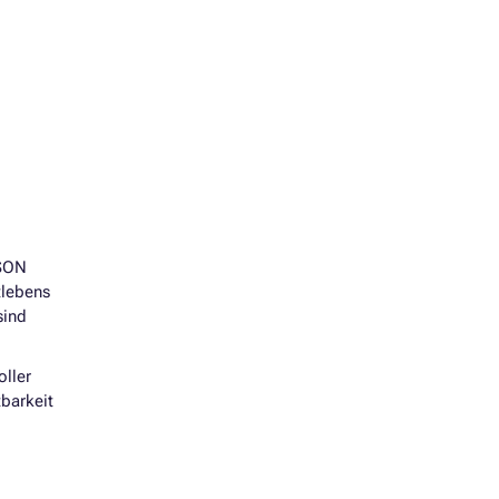
PSON
tlebens
sind
oller
barkeit