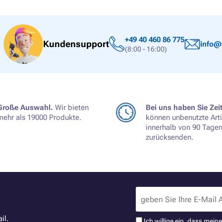
+49 40 460 86 775
Kundensupport
info@
(8:00 - 16:00)
Große Auswahl.
Wir bieten
Bei uns haben Sie Zeit
mehr als 19000 Produkte.
können unbenutzte Arti
innerhalb von 90 Tage
zurücksenden.
il.
Ich willige ein, dass mei