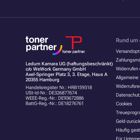
Rund um 
Versandopt
Zahlungsmö
Ledum Kamara UG (haftungsbeschränkt)
Widerrufen 
c/o WeWork Germany GmbH
Axel-Springer Platz 3, 3. Etage, Haus A
Allgemeine
20355 Hamburg
Widerrufsre
Handelsregister Nr.: HRB159318
USt-Id-Nr.: DE326877674
Datenschut
WEEE-Reg.-Nr.: DE93672886
BattG-Reg.-Nr.: DE18276761
Cookies
Treueprog
Geld-zurück
Häufig gest
Für Untern