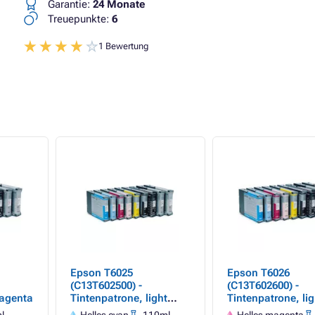
Garantie:
24 Monate
Treuepunkte:
6
1 Bewertung
Epson T6025
Epson T6026
(C13T602500) -
(C13T602600) -
magenta
Tintenpatrone, light
Tintenpatrone, lig
cyan (helles cyan)
magenta (helles