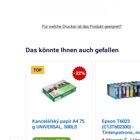
Für welche Drucker ist das Produkt geeignet?
Das könnte Ihnen auch gefallen
TOP
- 22%
Kancelářský papír A4 75
Epson T6023
g UNIVERSAL, 500LS
(C13T602300) -
ght
Tintenpatrone, 