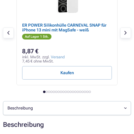
ne
ER POWER Silikonhülle CARNEVAL SNAP für
3mk
iPhone 13 mini mit MagSafe - weiß
Sam
Auf Lager 1 Stk.
Auf
12,1
8,87 €
11
inkl. MwSt. zzgl.
Versand
inkl
7,45 € ohne MwSt.
9,99
Kaufen
Beschreibung
Beschreibung