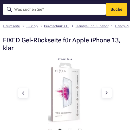
Suche
Menü
Hauptseite
E-Shop
Bürotechnik + IT
Handys und Zubehör
Handy-Zu
FIXED Gel-Rückseite für Apple iPhone 13,
klar
Symbol-Foto