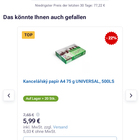
Niedrigster Preis der letzten 30 Tage:
77,22 €
Das könnte Ihnen auch gefallen
TOP
- 22%
Kancelářský papír A4 75 g UNIVERSAL, 500LS
HP 
S
Auf Lager > 20 Stk.
Auf
7,65 €
96
5,99 €
inkl
80,6
inkl. MwSt. zzgl.
Versand
5,03 € ohne MwSt.
3,05 