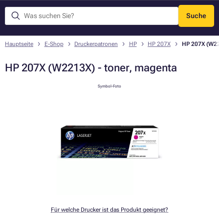
Suche
Menü
Hauptseite
E-Shop
Druckerpatronen
HP
HP 207X
HP 207X (W22
HP 207X (W2213X) - toner, magenta
Symbol-Foto
Für welche Drucker ist das Produkt geeignet?