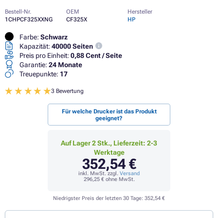
Bestell-Nr.
OEM
Hersteller
1CHPCF325XXNG
CF325X
HP
Farbe:
Schwarz
Kapazität:
40000 Seiten
Preis pro Einheit:
0,88 Cent / Seite
Garantie:
24 Monate
Treuepunkte:
17
3 Bewertung
Für welche Drucker ist das Produkt
geeignet?
Auf Lager 2 Stk., Lieferzeit: 2-3
Werktage
352,54 €
inkl. MwSt. zzgl.
Versand
296,25 €
ohne MwSt.
Niedrigster Preis der letzten 30 Tage:
352,54 €