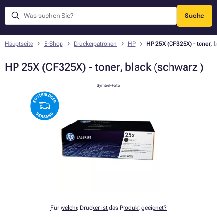
Suche
Menü
Hauptseite
E-Shop
Druckerpatronen
HP
HP 25X (CF325X) - toner, b
HP 25X (CF325X) - toner, black (schwarz )
Symbol-Foto
Für welche Drucker ist das Produkt geeignet?