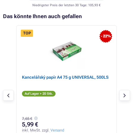
Niedrigster Preis der letzten 30 Tage:
105,93 €
Das könnte Ihnen auch gefallen
TOP
- 22%
 16%
Kancelářský papír A4 75 g UNIVERSAL, 500LS
HP 
S
Auf Lager > 20 Stk.
Auf
7,65 €
17
5,99 €
inkl
146,
inkl. MwSt. zzgl.
Versand