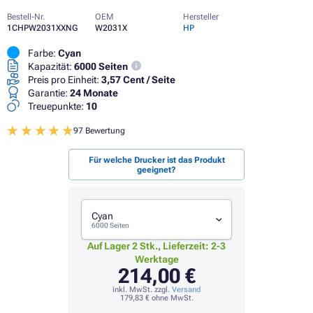
Bestell-Nr.
OEM
Hersteller
1CHPW2031XXNG
W2031X
HP
Farbe:
Cyan
Kapazität:
6000 Seiten
Preis pro Einheit:
3,57 Cent / Seite
Garantie:
24 Monate
Treuepunkte:
10
97 Bewertung
Für welche Drucker ist das Produkt
geeignet?
Cyan
6000 Seiten
Auf Lager 2 Stk., Lieferzeit: 2-3
Werktage
214,00 €
inkl. MwSt. zzgl.
Versand
179,83 €
ohne MwSt.