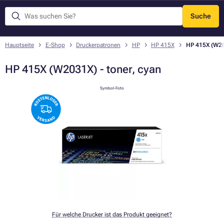
Suche
Menü
Hauptseite
E-Shop
Druckerpatronen
HP
HP 415X
HP 415X (W203
HP 415X (W2031X) - toner, cyan
Symbol-Foto
Für welche Drucker ist das Produkt geeignet?