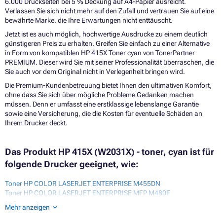
6.000 Druckseiten bei 5 % Deckung auf A4-Papier ausreicht.
Verlassen Sie sich nicht mehr auf den Zufall und vertrauen Sie auf eine
bewährte Marke, die Ihre Erwartungen nicht enttäuscht.
Jetzt ist es auch möglich, hochwertige Ausdrucke zu einem deutlich
günstigeren Preis zu erhalten. Greifen Sie einfach zu einer Alternative
in Form von kompatiblen HP 415X Toner cyan von TonerPartner
PREMIUM. Dieser wird Sie mit seiner Professionalität überraschen, die
Sie auch vor dem Original nicht in Verlegenheit bringen wird.
Die Premium-Kundenbetreuung bietet Ihnen den ultimativen Komfort,
ohne dass Sie sich über mögliche Probleme Gedanken machen
müssen. Denn er umfasst eine erstklassige lebenslange Garantie
sowie eine Versicherung, die die Kosten für eventuelle Schäden an
Ihrem Drucker deckt.
Das Produkt HP 415X (W2031X) - toner, cyan ist für
folgende Drucker geeignet, wie:
Toner HP COLOR LASERJET ENTERPRISE M455DN
Toner HP COLOR LASERJET ENTERPRISE MFP M480F
Toner HP COLOR LASERJET MANAGED E45028DN
Mehr anzeigen
Toner HP COLOR LASERJET MANAGED E47528F