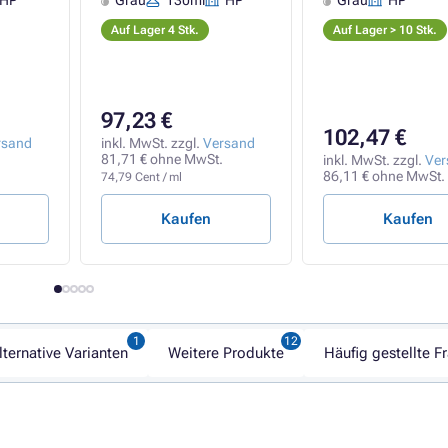
HP
Grau
130ml
HP
Grau
HP
Auf Lager 4 Stk.
Auf Lager > 10 Stk.
97,23 €
102,47 €
rsand
inkl. MwSt. zzgl.
Versand
81,71 € ohne MwSt.
inkl. MwSt. zzgl.
Ver
86,11 € ohne MwSt.
74,79 Cent / ml
Kaufen
Kaufen
lternative Varianten
Weitere Produkte
Häufig gestellte F