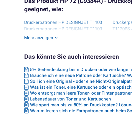
Das Produkt HP 72 (C9384A) - Druckkop
geeignet, wie:
Druckerpatronen HP DESIGNJET T1100
Druckerp
Druckerpatronen HP DESIGNJET T1100
T1120PS 
24 INCH
Druckerp
Mehr anzeigen
Druckerpatronen HP DESIGNJET T1100
T1120SD
44 INCH
Druckerp
Druckerpatronen HP DESIGNJET T1100
Druckerp
Das könnte Sie auch interessieren
SERIES
SERIES
Druckerpatronen HP DESIGNJET
Druckerp
5% Seitendeckung beim Drucken oder wie lange hä
T1100MFP
T1200HD
Brauche ich eine neue Patrone oder Kartusche? Wäh
Druckerpatronen HP DESIGNJET
Druckerp
Soll ich eine Original - oder eine Nicht-Originalpa
T1100PS
Was ist ein Toner, eine Kartusche oder ein optisc
T1200PS
Wo entsorgt man leere Toner- oder Tintenpatrone
Druckerpatronen HP DESIGNJET
Druckerp
Lebensdauer von Toner und Kartuschen
T1100PS 24 INCH
Druckerp
Wie spart man bis zu 80% an Druckkosten? Lösung
Druckerpatronen HP DESIGNJET
44 INCH
Warum leeren sich die Farbpatronen auch beim S
T1100PS 44 INCH
Druckerp
Druckerpatronen HP DESIGNJET T1120
SERIES
24 INCH
Druckerp