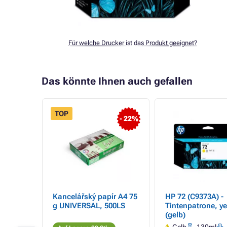
Für welche Drucker ist das Produkt geeignet?
Das könnte Ihnen auch gefallen
TOP
- 22%
- 18%
Kancelářský papír A4 75
HP 72 (C9373A) -
REMIUM
g UNIVERSAL, 500LS
Tintenpatrone, y
95AE),
(gelb)