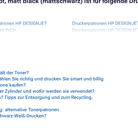
f, matt black (mattschwarz) ist für folgende Dr
atronen HP DESIGNJET
Druckerpatronen HP DESIGNJE
44 INCH
Druckerpatronen HP DESIGNJE
atronen HP DESIGNJET
INCH
Druckerpatronen HP DESIGNJE
atronen HP DESIGNJET T1200
INCH
atronen HP DESIGNJET T1200
Druckerpatronen HP DESIGNJE
SERIES
atronen HP DESIGNJET
Druckerpatronen HP DESIGNJE
lt der Toner?
Druckerpatronen HP DESIGNJE
len Sie richtig und drucken Sie smart und billig
atronen HP DESIGNJET
Druckerpatronen HP DESIGNJE
trone kaufen?
her Zylinder und wofür werden sie verwendet?
HARD DISK
n? Tipps zur Entsorgung und zum Recycling.
atronen HP DESIGNJET T1300
Druckerpatronen HP DESIGNJE
atronen HP DESIGNJET T1300
SERIES
: alternative Tonerpatronen
Druckerpatronen HP DESIGNJE
chwarz-Weiß-Drucken?
atronen HP DESIGNJET T1300
Druckerpatronen HP DESIGNJE
INCH
atronen HP DESIGNJET
Druckerpatronen HP DESIGNJE