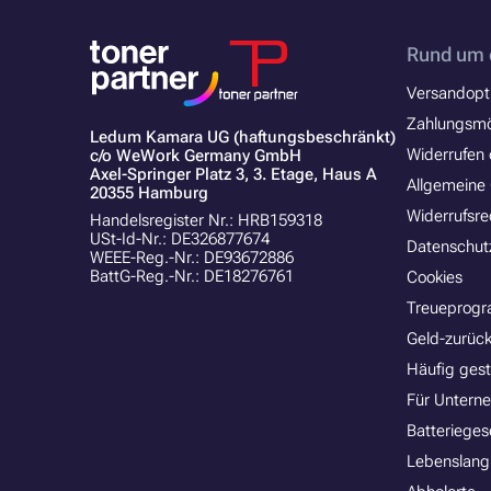
Rund um 
Versandopt
Zahlungsmö
Ledum Kamara UG (haftungsbeschränkt)
Widerrufen 
c/o WeWork Germany GmbH
Axel-Springer Platz 3, 3. Etage, Haus A
Allgemeine
20355 Hamburg
Widerrufsre
Handelsregister Nr.: HRB159318
USt-Id-Nr.: DE326877674
Datenschut
WEEE-Reg.-Nr.: DE93672886
BattG-Reg.-Nr.: DE18276761
Cookies
Treueprog
Geld-zurück
Häufig gest
Für Untern
Batterieges
Lebenslang