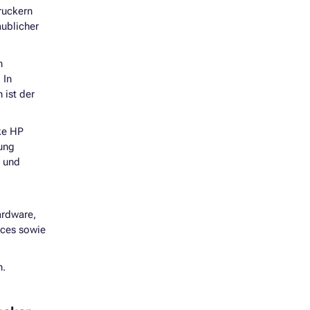
ruckern
aublicher
n
 In
 ist der
rke HP
dung
n und
ardware,
ices sowie
n.