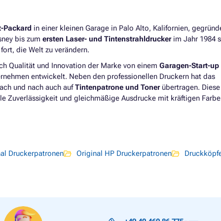
INCH
atronen HP DESIGNJET T2300
Druckerpatronen HP DESIGNJE
atronen HP DESIGNJET T2300
24 INCH
t-Packard
in einer kleinen Garage in Palo Alto, Kalifornien, gegrün
Druckerpatronen HP DESIGNJE
isney bis zum
ersten Laser- und Tintenstrahldrucker
im Jahr 1984 s
atronen HP DESIGNJET T2300
44 INCH
ort, die Welt zu verändern.
Druckerpatronen HP DESIGNJE
ich Qualität und Innovation der Marke von einem
Garagen-Start-up
atronen HP DESIGNJET
ernehmen entwickelt. Neben den professionellen Druckern hat das
 EMFP
nach und nach auch auf
Tintenpatrone und Toner
übertragen. Diese
le Zuverlässigkeit und gleichmäßige Ausdrucke mit kräftigen Farbe
nal Druckerpatronen
Original HP Druckerpatronen
Druckköpf