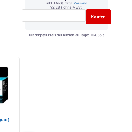
inkl. MwSt. zzgl.
Versand
92,28 €
ohne MwSt.
Kaufen
Niedrigster Preis der letzten 30 Tage:
104,36 €
HP 72 (C9372A) -
HP 72 (C9371A) -
grau)
Tintenpatrone, magenta
Tintenpatrone, cy