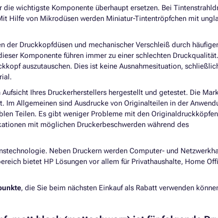
 die wichtigste Komponente überhaupt ersetzen. Bei Tintenstrahld
 Mit Hilfe von Mikrodüsen werden Miniatur-Tintentröpfchen mit ungl
nen der Druckkopfdüsen und mechanischer Verschleiß durch häufige
dieser Komponente führen immer zu einer schlechten Druckqualität.
ckkopf auszutauschen. Dies ist keine Ausnahmesituation, schließlich
ial.
n Aufsicht Ihres Druckerherstellers hergestellt und getestet. Die Ma
ert. Im Allgemeinen sind Ausdrucke von Originalteilen in der Anwen
tiblen Teilen. Es gibt weniger Probleme mit den Originaldruckköpfe
ikationen mit möglichen Druckerbeschwerden während des
tionstechnologie. Neben Druckern werden Computer- und Netzwerkh
bereich bietet HP Lösungen vor allem für Privathaushalte, Home Off
punkte
, die Sie beim nächsten Einkauf als Rabatt verwenden könne