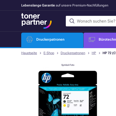
Lebenslange Garantie
auf unsere Premium-Nachfüllungen
Druckerpatronen
Bürotechni
Hauptseite
E-Shop
Druckerpatronen
HP
HP 72 (C
Symbol-Foto