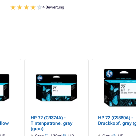
4 Bewertung
HP 72 (C9374A) -
HP 72 (C9380A) -
ellow
Tintenpatrone, gray
Druckkopf, gray (
(grau)