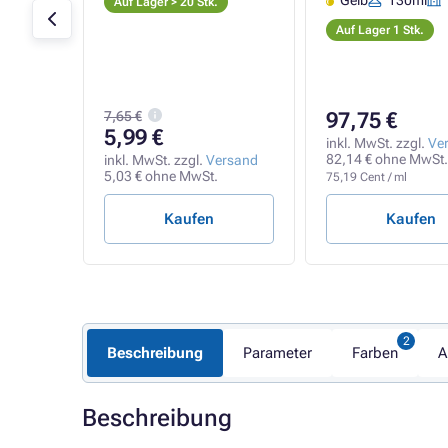
l
Gelb
130ml
Auf Lager > 20 Stk.
Auf Lager 1 Stk.
7,65 €
97,75 €
5,99 €
rsand
inkl. MwSt. zzgl.
Ve
.
82,14 € ohne MwSt.
inkl. MwSt. zzgl.
Versand
5,03 € ohne MwSt.
75,19 Cent / ml
Kaufen
Kaufen
Beschreibung
Parameter
Farben
A
Beschreibung