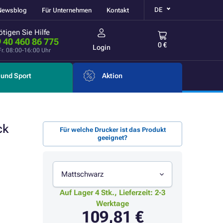
DE
Newsblog
Für Unternehmen
Kontakt
tigen Sie Hilfe
 40 460 86 775
0 €
Login
Fr. 08:00-16:00 Uhr
und Sport
Aktion
ck
Für welche Drucker ist das Produkt
geeignet?
Mattschwarz
Auf Lager 4 Stk., Lieferzeit: 2-3
Werktage
109,81 €