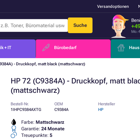
Versandoptionen
Benö
Suche
+49
Mo.-
k + IT
Bürobedarf
Haus 
9384A) - Druckkopf, matt black (mattschwarz)
HP 72 (C9384A) - Druckkopf, matt bla
(mattschwarz)
Bestell-Nr.
OEM
Hersteller
1IHPC9384AXTG
C9384A
HP
Farbe:
Mattschwarz
Garantie:
24 Monate
Treuepunkte:
5