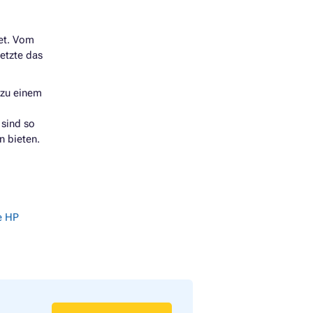
T T790PS
det. Vom
T T790PS
etzte das
T T795
zu einem
 sind so
n bieten.
e HP