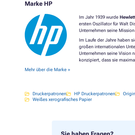
Druckerpatronen HP DESIGNJET T1120
T1300PS
Marke HP
44 INCH
Druckerp
Druckerpatronen HP DESIGNJET T1120
Druckerp
Im Jahr 1939 wurde
Hewlet
SERIES
EMFP
ersten Oszillator für Walt D
Druckerpatronen HP DESIGNJET
Druckerp
Unternehmen seine Mission f
T1120HD
SERIES
Im Laufe der Jahre haben s
Druckerpatronen HP DESIGNJET
Druckerp
großen internationalen Unt
T1120PS 24 INCH
T2300PS
Unternehmen seine Vision 
konzipiert, dass sie maxima
Mehr über die Marke »
Druckerpatronen
HP Druckerpatronen
Origi
Weißes xerografisches Papier
Sie haben Fragen?