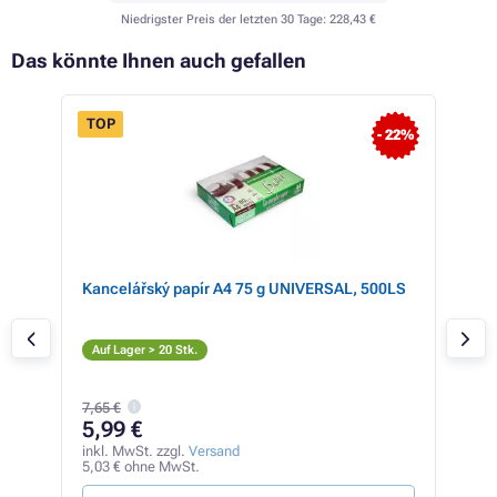
Niedrigster Preis der letzten 30 Tage:
228,43 €
Das könnte Ihnen auch gefallen
TOP
- 22%
Kancelářský papír A4 75 g UNIVERSAL, 500LS
HP 
C
Auf Lager > 20 Stk.
Auf
7,65 €
61
5,99 €
inkl
516,
inkl. MwSt. zzgl.
Versand
5,03 € ohne MwSt.
1,92 