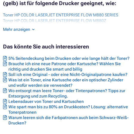
(gelb) ist für folgende Drucker geeignet, wie:
Toner HP COLOR LASERJET ENTERPRISE FLOW M880 SERIES
Toner HP COLOR LASERJET ENTERPRISE FLOW M880Z
Toner HP COLOR LASERJET ENTERPRISE FLOW M880Z PLUS
Mehr anzeigen
Toner HP COLOR LASERJET ENTERPRISE M880Z
Toner HP COLOR LASERJET ENTERPRISE MFP M880 SERIES
Toner HP COLOR LASERJET ENTERPRISE MFP M880Z PLUS NFC
Das könnte Sie auch interessieren
Toner HP COLOR LASERJET MANAGED FLOW MFP M880 SERIES
Toner HP COLOR LASERJET MANAGED FLOW MFP M880ZM
5% Seitendeckung beim Drucken oder wie lange hält der Toner?
Toner HP COLOR LASERJET MANAGED FLOW MFP M880ZM PLUS
Brauche ich eine neue Patrone oder Kartusche? Wählen Sie
richtig und drucken Sie smart und billig
Soll ich eine Original - oder eine Nicht-Originalpatrone kaufen?
Was ist ein Toner, eine Kartusche oder ein optischer Zylinder
und wofür werden sie verwendet?
Wo entsorgt man leere Toner- oder Tintenpatronen? Tipps zur
Entsorgung und zum Recycling.
Lebensdauer von Toner und Kartuschen
Wie spart man bis zu 80% an Druckkosten? Lösung: alternative
Tonerpatronen
Warum leeren sich die Farbpatronen auch beim Schwarz-Weiß-
Drucken?