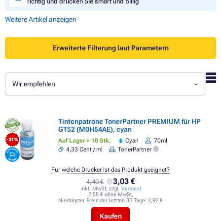
richtig und drucken Sie smart und billig
Weitere Artikel anzeigen
Erweiterte Filterung laut Parametern
Wir empfehlen
Tintenpatrone TonerPartner PREMIUM für HP
GT52 (M0H54AE), cyan
Auf Lager > 10 Stk.
Cyan
70ml
- 31%
4,33 Cent / ml
TonerPartner
Für welche Drucker ist das Produkt geeignet?
3,03 €
4,40 €
inkl. MwSt. zzgl.
Versand
2,55 € ohne MwSt.
Niedrigster Preis der letzten 30 Tage:
2,92 €
Kaufen