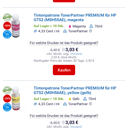
Tintenpatrone TonerPartner PREMIUM für HP
GT52 (M0H55AE), magenta
Auf Lager > 10 Stk.
Magenta
70ml
- 31%
4,33 Cent / ml
TonerPartner
Für welche Drucker ist das Produkt geeignet?
3,03 €
4,40 €
inkl. MwSt. zzgl.
Versand
2,55 € ohne MwSt.
Niedrigster Preis der letzten 30 Tage:
2,92 €
Kaufen
Tintenpatrone TonerPartner PREMIUM für HP
GT52 (M0H56AE), yellow (gelb)
Auf Lager > 10 Stk.
Gelb
70ml
- 31%
4,33 Cent / ml
TonerPartner
Für welche Drucker ist das Produkt geeignet?
3,03 €
4,40 €
inkl. MwSt. zzgl.
Versand