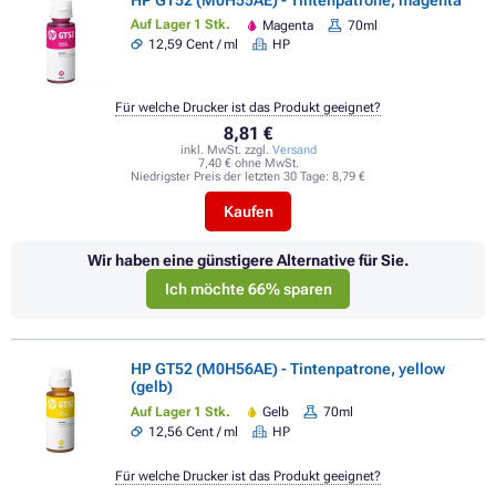
Auf Lager 1 Stk.
Magenta
70ml
12,59 Cent / ml
HP
Für welche Drucker ist das Produkt geeignet?
8,81 €
inkl. MwSt. zzgl.
Versand
7,40 € ohne MwSt.
Niedrigster Preis der letzten 30 Tage:
8,79 €
Kaufen
Wir haben eine günstigere Alternative für Sie.
Ich möchte 66% sparen
HP GT52 (M0H56AE) - Tintenpatrone, yellow
(gelb)
Auf Lager 1 Stk.
Gelb
70ml
12,56 Cent / ml
HP
Für welche Drucker ist das Produkt geeignet?