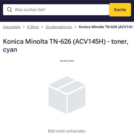
Suche
Menü
Hauptseite
E-Shop
Druckerpatronen
Konica Minolta TN-626 (ACV145H)
Konica Minolta TN-626 (ACV145H) - toner,
cyan
Symbol-Foto
Bild nicht vorhanden.