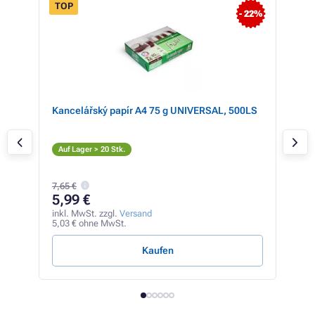
TOP
TO
- 22%
Kancelářský papír A4 75 g UNIVERSAL, 500LS
Kon
cya
C
Auf Lager > 20 Stk.
Auf
7,65 €
92
5,99 €
inkl
77,6
inkl. MwSt. zzgl.
Versand
5,03 € ohne MwSt.
0,33 
Kaufen