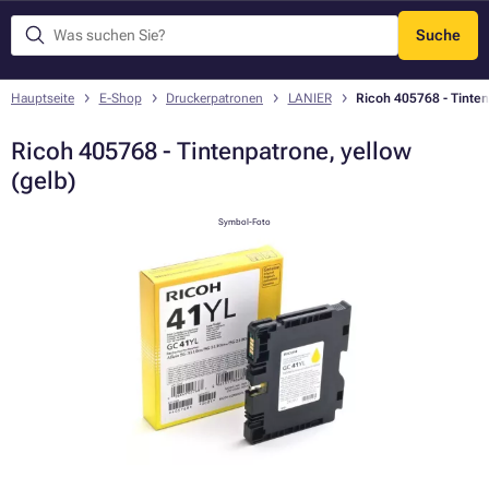
Suche
Menü
Hauptseite
E-Shop
Druckerpatronen
LANIER
Ricoh 405768 - Tinten
Ricoh 405768 - Tintenpatrone, yellow
(gelb)
Symbol-Foto