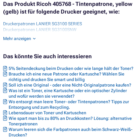
Das Produkt Ricoh 405768 - Tintenpatrone, yellow
(gelb) ist für folgende Drucker geeignet, wie:
Druckerpatronen LANIER SG3100 SERIES
Druckerpatronen LANIER SG3100SNW
Druckerpatronen LANIER SG3110 SERIES
Mehr anzeigen
Druckerpatronen LANIER SG3110DN
Druckerpatronen LANIER SG3110DNW
Druckerpatronen LANIER SG3110SFNW
Das könnte Sie auch interessieren
Druckerpatronen LANIER SG7100DN
Druckerpatronen RICOH AFICIO SG 2100N
5% Seitendeckung beim Drucken oder wie lange hält der Toner?
Druckerpatronen RICOH AFICIO SG 3110DN
Brauche ich eine neue Patrone oder Kartusche? Wählen Sie
Druckerpatronen RICOH AFICIO SG 3110DNW
richtig und drucken Sie smart und billig
Druckerpatronen RICOH AFICIO SG3100 SERIES
Soll ich eine Original - oder eine Nicht-Originalpatrone kaufen?
Druckerpatronen RICOH AFICIO SG3100SNW
Was ist ein Toner, eine Kartusche oder ein optischer Zylinder
Druckerpatronen RICOH AFICIO SG3110 SERIES
und wofür werden sie verwendet?
Druckerpatronen RICOH AFICIO SG3110N
Wo entsorgt man leere Toner- oder Tintenpatronen? Tipps zur
Druckerpatronen RICOH AFICIO SG3110SFNW
Entsorgung und zum Recycling.
Druckerpatronen RICOH AFICIO SG3120 SERIES
Lebensdauer von Toner und Kartuschen
Druckerpatronen RICOH AFICIO SG3120B SF
Wie spart man bis zu 80% an Druckkosten? Lösung: alternative
Druckerpatronen RICOH AFICIO SG3120B SFN
Tonerpatronen
Druckerpatronen RICOH AFICIO SG3120B SFNW
Warum leeren sich die Farbpatronen auch beim Schwarz-Weiß-
Drucken?
Druckerpatronen RICOH AFICIO SG7100DN