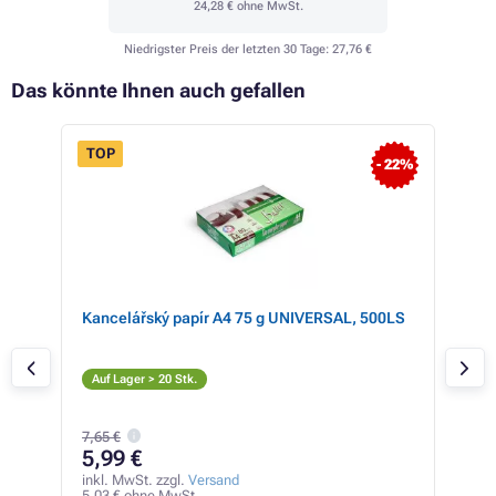
24,28 €
ohne MwSt.
Niedrigster Preis der letzten 30 Tage:
27,76 €
Das könnte Ihnen auch gefallen
TOP
- 22%
 86%
Kancelářský papír A4 75 g UNIVERSAL, 500LS
Ric
S
Auf Lager > 20 Stk.
Auf
7,65 €
31
5,99 €
inkl
26,1
inkl. MwSt. zzgl.
Versand
5,03 € ohne MwSt.