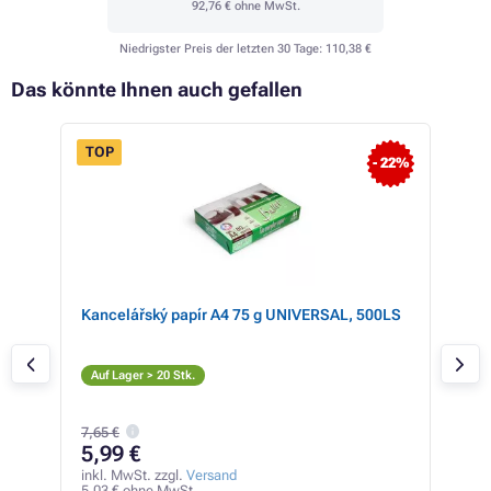
92,76 €
ohne MwSt.
Niedrigster Preis der letzten 30 Tage:
110,38 €
Das könnte Ihnen auch gefallen
TOP
- 22%
 86%
Kancelářský papír A4 75 g UNIVERSAL, 500LS
Ric
S
Auf Lager > 20 Stk.
Auf
7,65 €
31
5,99 €
inkl
26,1
inkl. MwSt. zzgl.
Versand
5,03 € ohne MwSt.