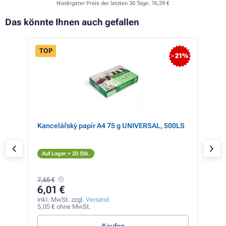
Niedrigster Preis der letzten 30 Tage:
76,29 €
Das könnte Ihnen auch gefallen
TOP
- 21%
 36%
ner
Kancelářský papír A4 75 g UNIVERSAL, 500LS
Rico
S
Auf Lager > 20 Stk.
Auf
7,65 €
59
6,01 €
inkl
49,6
inkl. MwSt. zzgl.
Versand
5,05 € ohne MwSt.
2,95 