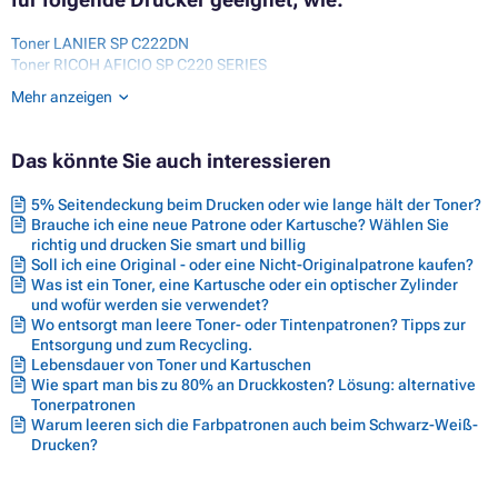
Toner LANIER SP C222DN
Toner RICOH AFICIO SP C220 SERIES
Toner RICOH AFICIO SP C220A
Mehr anzeigen
Toner RICOH AFICIO SP C220S
Toner RICOH AFICIO SP C240SF
Toner RICOH AFICIO SPC220N
Das könnte Sie auch interessieren
Toner RICOH AFICIO SPC221N
Toner RICOH AFICIO SPC221SF
5% Seitendeckung beim Drucken oder wie lange hält der Toner?
Toner RICOH AFICIO SPC222
Brauche ich eine neue Patrone oder Kartusche? Wählen Sie
Toner RICOH AFICIO SPC222DN
richtig und drucken Sie smart und billig
Toner RICOH AFICIO SPC222SF
Soll ich eine Original - oder eine Nicht-Originalpatrone kaufen?
Toner RICOH AFICIO SPC240
Was ist ein Toner, eine Kartusche oder ein optischer Zylinder
Toner RICOH AFICIO SPC240DN
und wofür werden sie verwendet?
Toner RICOH AFICIO SPC250DN
Wo entsorgt man leere Toner- oder Tintenpatronen? Tipps zur
Toner RICOH AFICIO SPC250SF
Entsorgung und zum Recycling.
Toner RICOH AFICIO SPC261DNW
Lebensdauer von Toner und Kartuschen
Toner RICOH AFICIO SPC261SFNW
Wie spart man bis zu 80% an Druckkosten? Lösung: alternative
Tonerpatronen
Warum leeren sich die Farbpatronen auch beim Schwarz-Weiß-
Drucken?