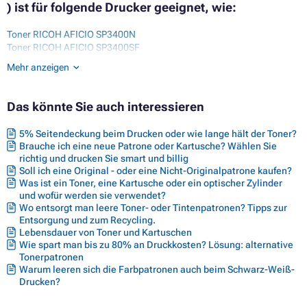
) ist für folgende Drucker geeignet, wie:
Toner RICOH AFICIO SP3400N
Toner RICOH AFICIO SP3400SF
Toner RICOH AFICIO SP3410
Mehr anzeigen
Toner RICOH AFICIO SP3410DN
Toner RICOH AFICIO SP3410SF
Toner RICOH AFICIO SP3500N
Das könnte Sie auch interessieren
Toner RICOH AFICIO SP3500SF
Toner RICOH AFICIO SP3510DN
5% Seitendeckung beim Drucken oder wie lange hält der Toner?
Toner RICOH AFICIO SP3510SF
Brauche ich eine neue Patrone oder Kartusche? Wählen Sie
richtig und drucken Sie smart und billig
Soll ich eine Original - oder eine Nicht-Originalpatrone kaufen?
Was ist ein Toner, eine Kartusche oder ein optischer Zylinder
und wofür werden sie verwendet?
Wo entsorgt man leere Toner- oder Tintenpatronen? Tipps zur
Entsorgung und zum Recycling.
Lebensdauer von Toner und Kartuschen
Wie spart man bis zu 80% an Druckkosten? Lösung: alternative
Tonerpatronen
Warum leeren sich die Farbpatronen auch beim Schwarz-Weiß-
Drucken?