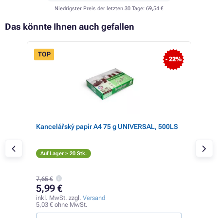
Niedrigster Preis der letzten 30 Tage:
69,54 €
Das könnte Ihnen auch gefallen
TOP
- 22%
ner
Kancelářský papír A4 75 g UNIVERSAL, 500LS
Rico
S
Auf Lager > 20 Stk.
Auf
7,65 €
10
5,99 €
inkl
85,7
inkl. MwSt. zzgl.
Versand
5,03 € ohne MwSt.
2,04 