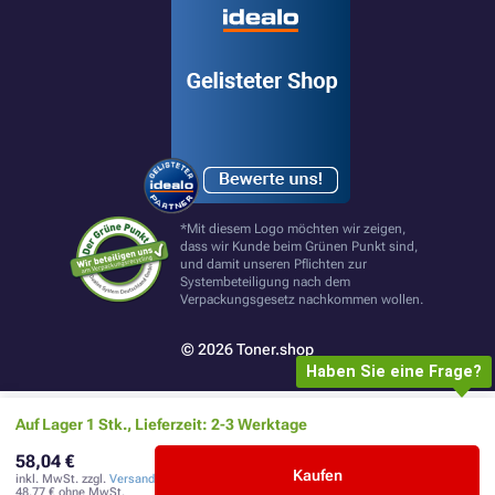
*Mit diesem Logo möchten wir zeigen,
dass wir Kunde beim Grünen Punkt sind,
und damit unseren Pflichten zur
Systembeteiligung nach dem
Verpackungsgesetz nachkommen wollen.
© 2026 Toner.shop
Haben Sie eine Frage?
Auf Lager 1 Stk., Lieferzeit: 2-3 Werktage
58,04 €
Kaufen
inkl. MwSt. zzgl.
Versand
48,77 €
ohne MwSt.