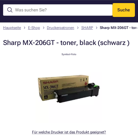
Suche
Menü
Hauptseite
E-Shop
Druckerpatronen
SHARP
Sharp MX-206GT - tone
Sharp MX-206GT - toner, black (schwarz )
Symbol-Foto
Für welche Drucker ist das Produkt geeignet?