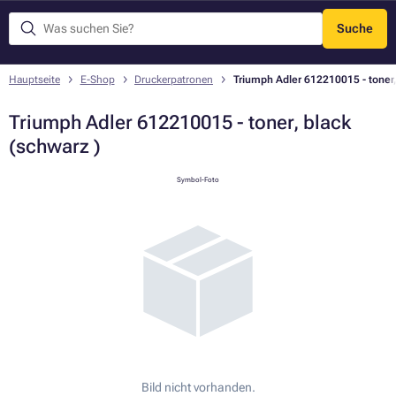
Suche
Menü
Hauptseite
E-Shop
Druckerpatronen
Triumph Adler 612210015 - toner,
Triumph Adler 612210015 - toner, black
(schwarz )
Symbol-Foto
Bild nicht vorhanden.