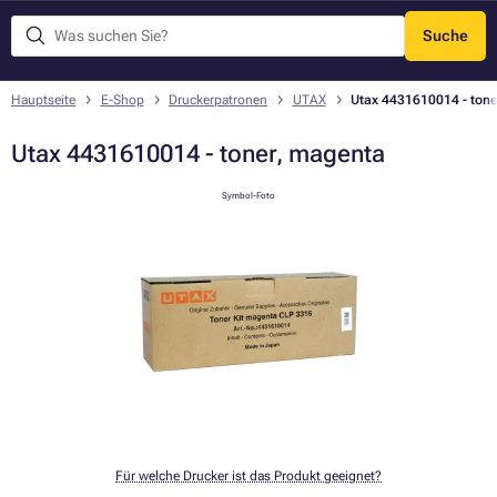
Suche
Menü
Hauptseite
E-Shop
Druckerpatronen
UTAX
Utax 4431610014 - ton
Utax 4431610014 - toner, magenta
Symbol-Foto
Für welche Drucker ist das Produkt geeignet?