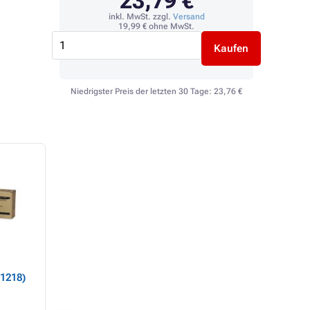
23,79 €
inkl. MwSt. zzgl.
Versand
19,99 €
ohne MwSt.
Kaufen
Niedrigster Preis der letzten 30 Tage:
23,76 €
TOP
1218)
Xerox 6300 (108R00645)
Kancelářský papír
- Bildtrommel, black
g UNIVERSAL, 500
(schwarz)