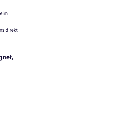
beim
ns direkt
gnet,