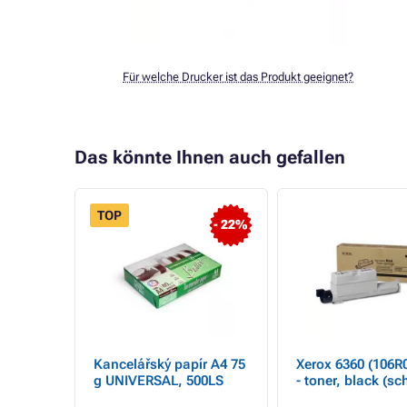
Für welche Drucker ist das Produkt geeignet?
Das könnte Ihnen auch gefallen
TOP
- 22%
00645)
Kancelářský papír A4 75
Xerox 6360 (106R
ack
g UNIVERSAL, 500LS
- toner, black (sc