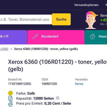
Versandoptionen
Benö
Suche
+49
Mo.-
k + IT
Bürobedarf
Haus 
x 6360
Xerox 6360 (106R01220) - toner, yellow (gelb)
Xerox 6360 (106R01220) - toner, yell
(gelb)
Bestell-Nr.
OEM
Hersteller
1TXE106R1220G
106R01220
Xerox
Farbe:
Gelb
Kapazität:
12000 Seiten
Preis pro Einheit:
0,20 Cent / Seite