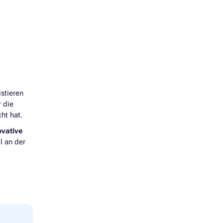
stieren
 die
cht hat.
ovative
l an der