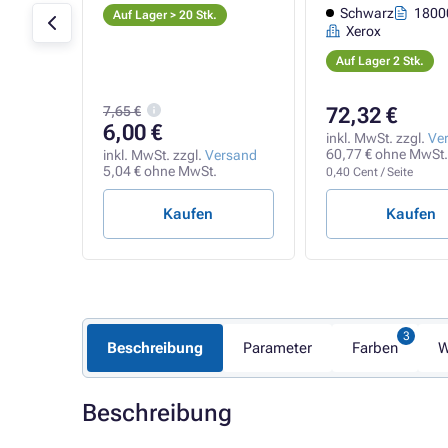
0 Seiten
Schwarz
18000
Auf Lager > 20 Stk.
Xerox
Auf Lager 2 Stk.
7,65 €
72,32 €
6,00 €
rsand
inkl. MwSt. zzgl.
Ve
t.
60,77 € ohne MwSt.
inkl. MwSt. zzgl.
Versand
5,04 € ohne MwSt.
0,40 Cent / Seite
Kaufen
Kaufen
Beschreibung
Parameter
Farben
W
Beschreibung