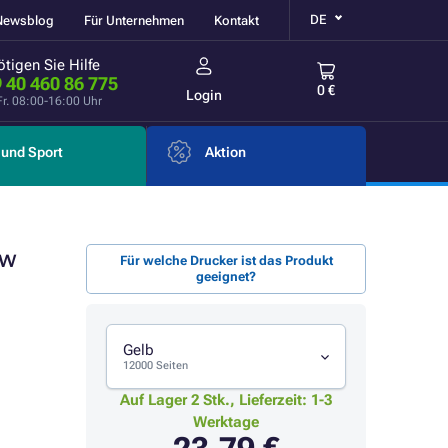
DE
Newsblog
Für Unternehmen
Kontakt
tigen Sie Hilfe
 40 460 86 775
0 €
Login
Fr. 08:00-16:00 Uhr
und Sport
Aktion
ow
Für welche Drucker ist das Produkt
geeignet?
Gelb
12000 Seiten
Auf Lager 2 Stk., Lieferzeit: 1-3
Werktage