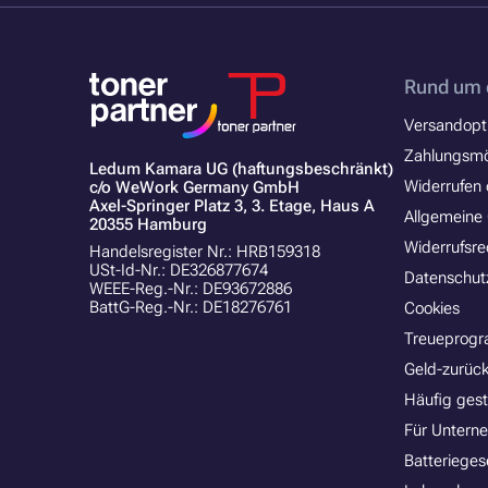
Rund um 
Versandopt
Zahlungsmö
Ledum Kamara UG (haftungsbeschränkt)
Widerrufen 
c/o WeWork Germany GmbH
Axel-Springer Platz 3, 3. Etage, Haus A
Allgemeine
20355 Hamburg
Widerrufsre
Handelsregister Nr.: HRB159318
USt-Id-Nr.: DE326877674
Datenschut
WEEE-Reg.-Nr.: DE93672886
BattG-Reg.-Nr.: DE18276761
Cookies
Treueprog
Geld-zurück
Häufig gest
Für Untern
Batterieges