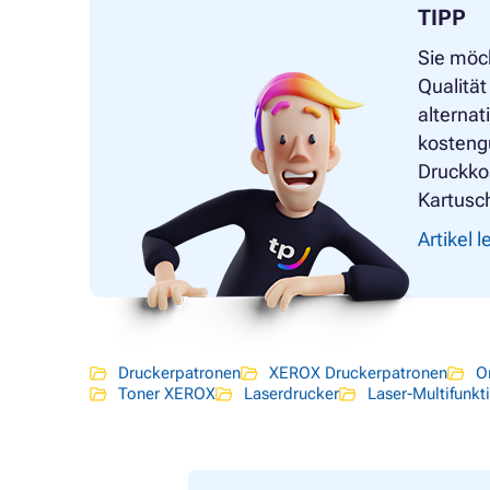
TIPP
Sie möc
Qualität
alternat
kostengü
Druckko
Kartusc
Artikel 
Druckerpatronen
XEROX Druckerpatronen
O
Toner XEROX
Laserdrucker
Laser-Multifunkt