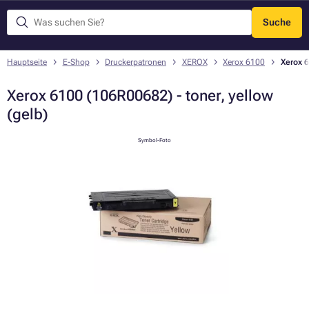
Suche
Menü
Hauptseite
E-Shop
Druckerpatronen
XEROX
Xerox 6100
Xerox 6
Xerox 6100 (106R00682) - toner, yellow
(gelb)
Symbol-Foto