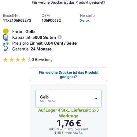
Für welche Drucker ist das Produkt geeignet?
Bestell-Nr.
OEM
Hersteller
1TXE106R682YG
106R00682
Xerox
Farbe:
Gelb
Kapazität:
5000 Seiten
Preis pro Einheit:
0,04 Cent / Seite
Garantie:
24 Monate
3 Bewertung
Für welche Drucker ist das Produkt
geeignet?
Gelb
5000 Seiten
Auf Lager 4 Stk., Lieferzeit: 2-3
Werktage
1,76 €
inkl. MwSt. zzgl.
Versand
1,48 €
ohne MwSt.