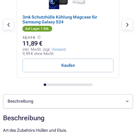
le
3mk Schutzhülle Kühlung Magcase für
ER 
Samsung Galaxy S24
iPh
Auf Lager 1 Stk.
Auf
12,11 €
11,89 €
8,
inkl. MwSt. zzgl.
Versand
inkl
9,99 € ohne MwSt.
7,45
Kaufen
Beschreibung
Beschreibung
Art des Zubehörs:Hüllen und Etuis.