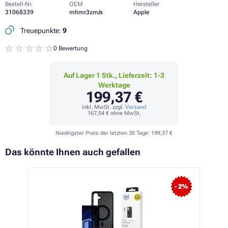
Bestell-Nr.
OEM
Hersteller
31068339
mhmr3zm/a
Apple
Treuepunkte:
9
0 Bewertung
Auf Lager 1 Stk., Lieferzeit: 1-3
Werktage
199,37 €
inkl. MwSt. zzgl.
Versand
167,54 €
ohne MwSt.
Niedrigster Preis der letzten 30 Tage:
199,37 €
Das könnte Ihnen auch gefallen
- 2%
- 2%