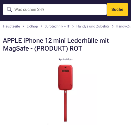
Suche
Menü
Hauptseite
E-Shop
Bürotechnik + IT
Handys und Zubehör
Handy-Zu
APPLE iPhone 12 mini Lederhülle mit
MagSafe - (PRODUKT) ROT
Symbol-Foto