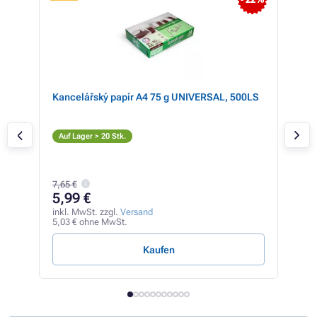
Kancelářský papír A4 75 g UNIVERSAL, 500LS
Bil
kom
bla
S
Auf Lager > 20 Stk.
Auf
27,4
7,65 €
26
5,99 €
inkl
22,3
inkl. MwSt. zzgl.
Versand
5,03 € ohne MwSt.
0,22 
Kaufen