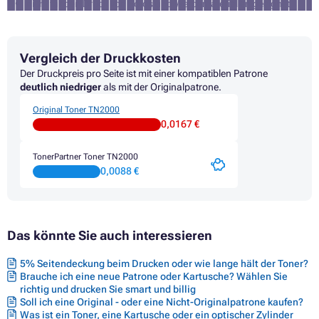
nicht für den Druck von Fotos und Werbematerialien geeignet
Toner BROTHER HL-2050
Toner BROTHER HL-2050DN
Toner BROTHER HL-2070N
Toner BROTHER HL-2070NR
Vergleich der Druckkosten
Toner BROTHER MFC-7220
Der Druckpreis pro Seite ist mit einer kompatiblen Patrone
Toner BROTHER MFC-7220N
deutlich niedriger
als mit der Originalpatrone.
Toner BROTHER MFC-7225N
Toner BROTHER MFC-7240
Original Toner TN2000
Toner BROTHER MFC-7290
0,0167 €
Toner BROTHER MFC-7420
Toner BROTHER MFC-7420N
TonerPartner Toner TN2000
Toner BROTHER MFC-7820
0,0088 €
Toner BROTHER MFC-7820N
Toner BROTHER MFC-9500
Das könnte Sie auch interessieren
5% Seitendeckung beim Drucken oder wie lange hält der Toner?
Brauche ich eine neue Patrone oder Kartusche? Wählen Sie
richtig und drucken Sie smart und billig
Soll ich eine Original - oder eine Nicht-Originalpatrone kaufen?
Was ist ein Toner, eine Kartusche oder ein optischer Zylinder