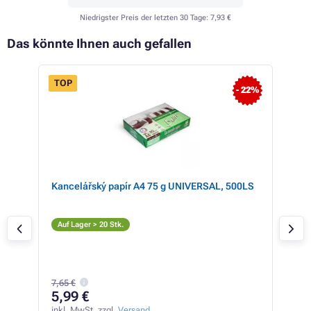
Niedrigster Preis der letzten 30 Tage:
7,93 €
Das könnte Ihnen auch gefallen
TOP
- 22%
 68%
mit
Kancelářský papír A4 75 g UNIVERSAL, 500LS
Ton
248
S
Auf Lager > 20 Stk.
Auf
7,65 €
14
5,99 €
inkl
12,2
inkl. MwSt. zzgl.
Versand