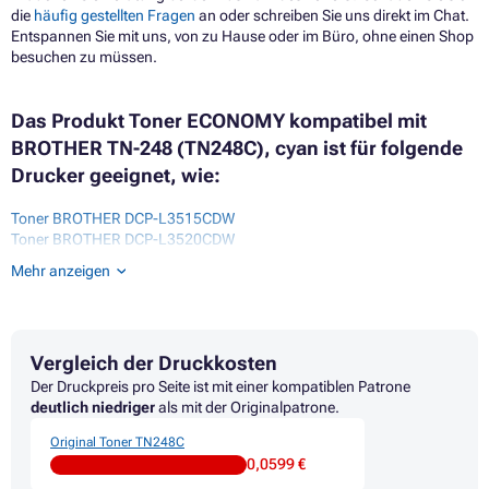
die
häufig gestellten Fragen
an oder schreiben Sie uns direkt im Chat.
Entspannen Sie mit uns, von zu Hause oder im Büro, ohne einen Shop
besuchen zu müssen.
Das Produkt Toner ECONOMY kompatibel mit
BROTHER TN-248 (TN248C), cyan ist für folgende
Drucker geeignet, wie:
Toner BROTHER DCP-L3515CDW
Toner BROTHER DCP-L3520CDW
Toner BROTHER DCP-L3520CDW ECO
Mehr anzeigen
Toner BROTHER DCP-L3527CDW
Toner BROTHER DCP-L3555CDW
Toner BROTHER DCP-L3560CDW
Toner BROTHER HL-L2442DW
Vergleich der Druckkosten
Toner BROTHER HL-L2460DN
Toner BROTHER HL-L3215CW
Der Druckpreis pro Seite ist mit einer kompatiblen Patrone
Toner BROTHER HL-L3220CW
deutlich niedriger
als mit der Originalpatrone.
Toner BROTHER HL-L3220CWE
Original Toner TN248C
Toner BROTHER HL-L3240CDW
0,0599 €
Toner BROTHER HL-L3280CDW
Toner BROTHER HL-L8230CDW