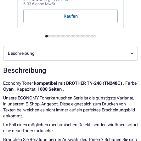
5,03 € ohne MwSt.
0,49 
Kaufen
Beschreibung
Beschreibung
Economy Toner
kompatibel mit BROTHER TN-248 (TN248C)
. Farbe
Cyan
. Kapazität:
1000 Seiten
.
Unsere ECONOMY Tonerkartuschen Serie ist die günstigste Variante,
in unserem E-Shop-Angebot. Diese eignet sich zum Drucken von
Texten bei welchen es nicht immer auf ein perfektes Erscheinungsbild
ankommt.
Im Fall eines möglichen mechanischen Defekt, senden wir Ihnen sofort
eine neue Tonerkartusche.
Brauchen Sie Beratung bei der Auswahl des Toners? Schauen Sie sich