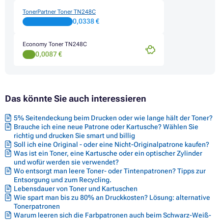
Toner BROTHER HL-L8240CDW
TonerPartner Toner TN248C
Toner BROTHER MFC-L3740 SERIES
0,0338 €
Toner BROTHER MFC-L3740CDN
Toner BROTHER MFC-L3740CDW
Economy Toner TN248C
Toner BROTHER MFC-L3740CDW ECO
0,0087 €
Toner BROTHER MFC-L3760CDW
Toner BROTHER MFC-L8300 SERIES
Toner BROTHER MFC-L8340CDW
Toner BROTHER MFC-L8390CDW
Das könnte Sie auch interessieren
5% Seitendeckung beim Drucken oder wie lange hält der Toner?
Brauche ich eine neue Patrone oder Kartusche? Wählen Sie
richtig und drucken Sie smart und billig
Soll ich eine Original - oder eine Nicht-Originalpatrone kaufen?
Was ist ein Toner, eine Kartusche oder ein optischer Zylinder
und wofür werden sie verwendet?
Wo entsorgt man leere Toner- oder Tintenpatronen? Tipps zur
Entsorgung und zum Recycling.
Lebensdauer von Toner und Kartuschen
Wie spart man bis zu 80% an Druckkosten? Lösung: alternative
Tonerpatronen
Warum leeren sich die Farbpatronen auch beim Schwarz-Weiß-