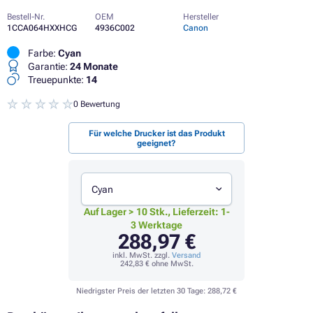
Bestell-Nr.
OEM
Hersteller
1CCA064HXXHCG
4936C002
Canon
Farbe:
Cyan
Garantie:
24 Monate
Treuepunkte:
14
0 Bewertung
Für welche Drucker ist das Produkt
geeignet?
Cyan
Auf Lager > 10 Stk., Lieferzeit: 1-
3 Werktage
288,97 €
inkl. MwSt. zzgl.
Versand
242,83 €
ohne MwSt.
Niedrigster Preis der letzten 30 Tage:
288,72 €