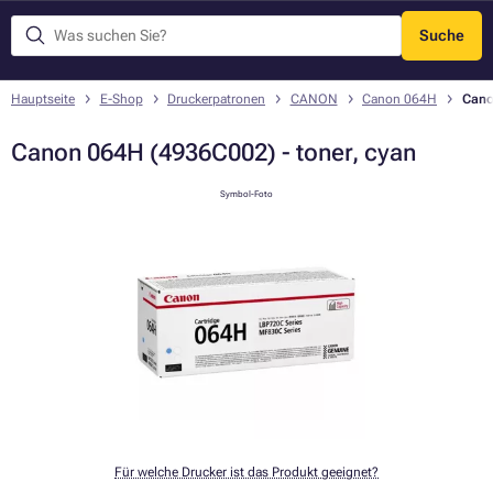
Suche
Menü
Hauptseite
E-Shop
Druckerpatronen
CANON
Canon 064H
Cano
Canon 064H (4936C002) - toner, cyan
Symbol-Foto
Für welche Drucker ist das Produkt geeignet?