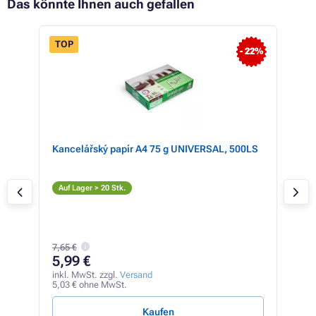
Das könnte Ihnen auch gefallen
TOP
- 22%
 16%
tner
Kancelářský papír A4 75 g UNIVERSAL, 500LS
Can
ige
(sc
S
Auf Lager > 20 Stk.
Auf
7,65 €
19
5,99 €
inkl
160,
inkl. MwSt. zzgl.
Versand
5,03 € ohne MwSt.
1,42 
Kaufen