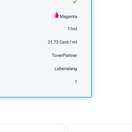
Magenta
11ml
21,73 Cent / ml
TonerPartner
Lebenslang
1