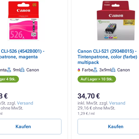
CLI-526 (4542B001) -
Canon CLI-521 (2934B015) -
patrone, magenta
Tintenpatrone, color (farbe)
multipack
nta
9ml
Canon
Farbe
3x9ml
Canon
ger 4 Stk.
Auf Lager > 10 Stk.
8 €
34,70 €
wSt. zzgl.
Versand
inkl. MwSt. zzgl.
Versand
 ohne MwSt.
29,16 € ohne MwSt.
ml
1,29 € / ml
Kaufen
Kaufen