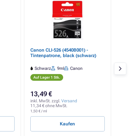
Canon CLI-526 (4540B001) -
Canon 
Tintenpatrone, black (schwarz)
Tintenp
Schwarz
9ml
Canon
Schw
Auf Lager 1 Stk.
Auf Lag
13,49 €
11,06
inkl. MwSt. zzgl.
Versand
inkl. Mw
11,34 € ohne MwSt.
9,29 € 
1,50 € / ml
1,23 € / m
Kaufen