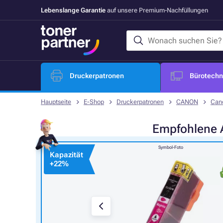
Lebenslange Garantie
auf unsere Premium-Nachfüllungen
Druckerpatronen
Bürotechni
Hauptseite
E-Shop
Druckerpatronen
CANON
Can
Empfohlene
Symbol-Foto
Kapazität
+
22%