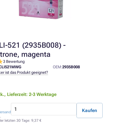
I-521 (2935B008) -
trone, magenta
3 Bewertung
CLI521MWG
OEM:
2935B008
er ist das Produkt geeignet?
tk.,
Lieferzeit: 2-3 Werktage
Kaufen
ersand
.
der letzten 30 Tage:
9,37 €