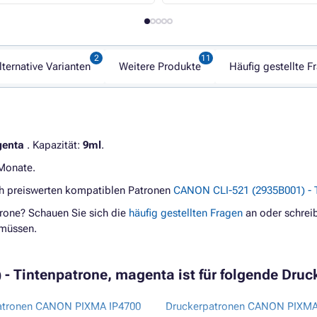
lternative Varianten
Weitere Produkte
Häufig gestellte F
enta
. Kapazität:
9ml
.
 Monate.
ch preiswerten kompatiblen Patronen
CANON CLI-521 (2935B001) - 
rone? Schauen Sie sich die
häufig gestellten Fragen
an oder schreib
 müssen.
- Tintenpatrone, magenta ist für folgende Druck
atronen CANON PIXMA IP4700
Druckerpatronen CANON PIXM