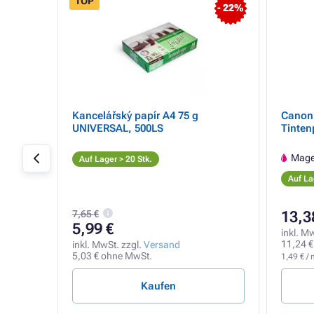
TOP
- 22%
Kancelářský papír A4 75 g
Canon 
arz)
UNIVERSAL, 500LS
Tinten
Mage
Auf Lager > 20 Stk.
Auf La
7,65 €
13,3
5,99 €
inkl. M
11,24 €
inkl. MwSt. zzgl.
Versand
5,03 € ohne MwSt.
1,49 € / 
Kaufen