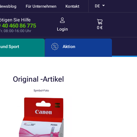
DE
Newsblog
Für Unternehmen
Kontakt
tigen Sie Hilfe
 40 460 86 775
0 €
Login
Fr. 08:00-16:00 Uhr
und Sport
Aktion
Original
-Artikel
Symbol-Foto