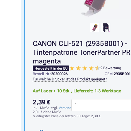
CANON CLI-521 (2935B001) -
Tintenpatrone TonerPartner P
magenta
2 Bewertung
Hergestellt in der EU
Bestell-Nr.:
20200026
OEM:
2935B001
Für welche Drucker ist das Produkt geeignet?
Auf Lager > 10 Stk.,
Lieferzeit: 1-3 Werktage
2,39 €
inkl. MwSt. zzgl.
Versand
2,01 €
ohne MwSt.
Niedrigster Preis der letzten 30 Tage:
2,30 €