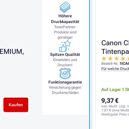
Höhere
Druckkapazität
TonerPartner-
Produkte sind
günstiger
Canon CL
REMIUM,
Tintenpa
Spitzen Qualität
Einsetzten und
Bestell-Nr.:
1ICA
Drucken!
Für welche Druck
Funktionsgarantie
Versicherung gegen
Auf Lager 1 S
Druckerschäden
9,37 €
Kaufen
inkl. MwSt. zzgl.
V
7,87 €
ohne MwSt
Niedrigster Preis 