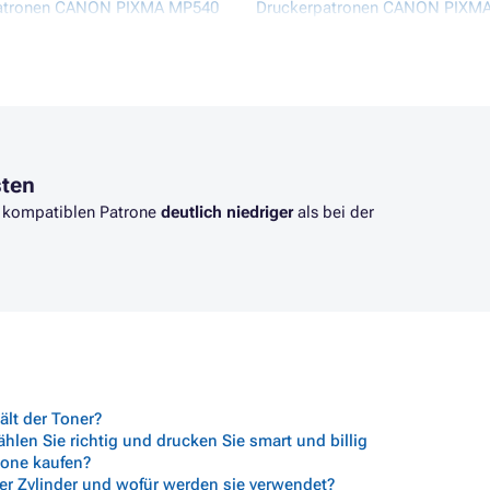
atronen CANON PIXMA MP540
Druckerpatronen CANON PIXM
atronen CANON PIXMA MP550
Druckerpatronen CANON PIXM
atronen CANON PIXMA MP560
Druckerpatronen CANON PIXM
sten
er kompatiblen Patrone
deutlich niedriger
als bei der
lt der Toner?
len Sie richtig und drucken Sie smart und billig
trone kaufen?
her Zylinder und wofür werden sie verwendet?