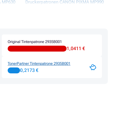
A MP630
Druckerpatronen CANON PIXMA MP990
A MP640
Druckerpatronen CANON PIXMA MX870
A MP650
Original Tintenpatrone 2935B001
1,0411 €
TonerPartner Tintenpatrone 2935B001
0,2173 €