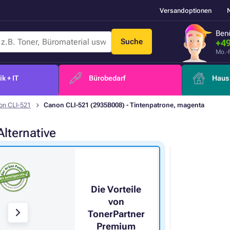
Versandoptionen
Benö
Suche
+49
Mo.-
k + IT
Bürobedarf
Haus 
on CLI-521
Canon CLI-521 (2935B008) - Tintenpatrone, magenta
Alternative
Die Vorteile
von
TonerPartner
Premium