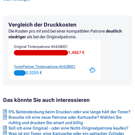
Druckerpatronen CANON MX895
Druckerpatronen CANON PIXMA IP4850
Druckerpatronen CANON PIXMA IP4900
Druckerpatronen CANON PIXMA IP4950
Vergleich der Druckkosten
Druckerpatronen CANON PIXMA IX6500
Druckerpatronen CANON PIXMA IX6500 SERIES
Die Kosten pro ml sind bei einer kompatiblen Patrone
deutlich
Druckerpatronen CANON PIXMA IX6550
niedriger
als bei der Originalpatrone.
Druckerpatronen CANON PIXMA MG5100
Original Tintenpatrone 4542B001
Druckerpatronen CANON PIXMA MG5140
1,4867 €
Druckerpatronen CANON PIXMA MG5150
Druckerpatronen CANON PIXMA MG5200
Druckerpatronen CANON PIXMA MG5240
TonerPartner Tintenpatrone 4542B001
Druckerpatronen CANON PIXMA MG5250
0,3255 €
Druckerpatronen CANON PIXMA MG5300 SERIES
Druckerpatronen CANON PIXMA MG5340
Druckerpatronen CANON PIXMA MG5350
Druckerpatronen CANON PIXMA MG6150
Das könnte Sie auch interessieren
Druckerpatronen CANON PIXMA MG6200 SERIES
Druckerpatronen CANON PIXMA MG6250
Druckerpatronen CANON PIXMA MG8150
5% Seitendeckung beim Drucken oder wie lange hält der Toner?
Druckerpatronen CANON PIXMA MG8200 SERIES
Brauche ich eine neue Patrone oder Kartusche? Wählen Sie
Druckerpatronen CANON PIXMA MG8240
richtig und drucken Sie smart und billig
Druckerpatronen CANON PIXMA MG8250
Soll ich eine Original - oder eine Nicht-Originalpatrone kaufen?
Was ist ein Toner, eine Kartusche oder ein optischer Zylinder
Druckerpatronen CANON PIXMA MX710 SERIES