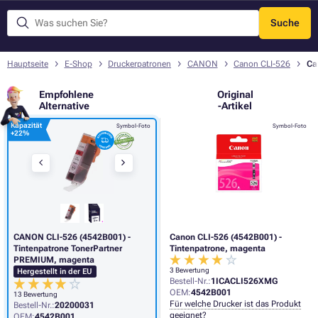
Suche
Menü
Hauptseite
E-Shop
Druckerpatronen
CANON
Canon CLI-526
Ca
Empfohlene
Original
Alternative
-Artikel
Kapazität
Symbol-Foto
Symbol-Foto
+
22%
CANON CLI-526 (4542B001) -
Canon CLI-526 (4542B001) -
Tintenpatrone TonerPartner
Tintenpatrone, magenta
PREMIUM, magenta
3 Bewertung
Hergestellt in der EU
Bestell-Nr.:
1ICACLI526XMG
OEM:
4542B001
13 Bewertung
Für welche Drucker ist das Produkt
Bestell-Nr.:
20200031
geeignet?
OEM:
4542B001