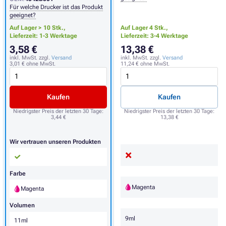
Für welche Drucker ist das Produkt
geeignet?
Auf Lager > 10 Stk.,
Auf Lager 4 Stk.,
Lieferzeit: 1-3 Werktage
Lieferzeit: 3-4 Werktage
3,58 €
13,38 €
inkl. MwSt. zzgl.
Versand
inkl. MwSt. zzgl.
Versand
3,01 €
ohne MwSt.
11,24 €
ohne MwSt.
Kaufen
Kaufen
Niedrigster Preis der letzten 30 Tage:
Niedrigster Preis der letzten 30 Tage:
3,44 €
13,38 €
Wir vertrauen unseren Produkten
Farbe
Magenta
Magenta
Volumen
9ml
11ml