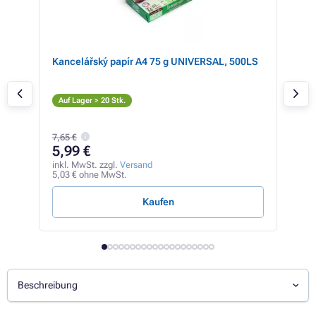
,
Kancelářský papír A4 75 g UNIVERSAL, 500LS
Can
bla
S
Auf Lager > 20 Stk.
Auf
7,65 €
5,99 €
29
inkl. MwSt. zzgl.
Versand
inkl
5,03 € ohne MwSt.
24,7
Kaufen
Beschreibung