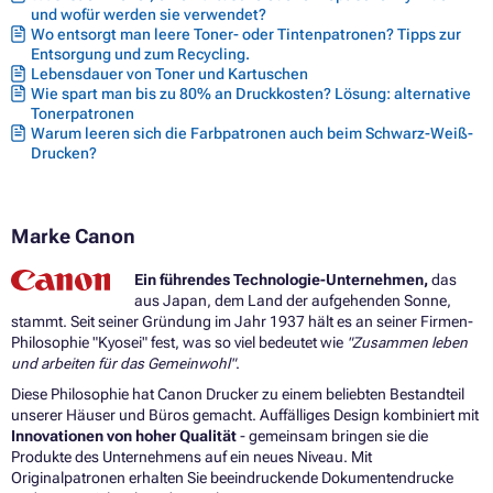
und wofür werden sie verwendet?
Druckerpatronen CANON PIXMA MX715
Wo entsorgt man leere Toner- oder Tintenpatronen? Tipps zur
Druckerpatronen CANON PIXMA MX885
Entsorgung und zum Recycling.
Druckerpatronen CANON PIXMA MX890 SERIES
Lebensdauer von Toner und Kartuschen
Druckerpatronen CANON PIXMA MX895
Wie spart man bis zu 80% an Druckkosten? Lösung: alternative
Tonerpatronen
Warum leeren sich die Farbpatronen auch beim Schwarz-Weiß-
Drucken?
Marke Canon
Ein führendes Technologie-Unternehmen,
das
aus Japan, dem Land der aufgehenden Sonne,
stammt. Seit seiner Gründung im Jahr 1937 hält es an seiner Firmen-
Philosophie "Kyosei" fest, was so viel bedeutet wie
"Zusammen leben
und arbeiten für das Gemeinwohl"
.
Diese Philosophie hat Canon Drucker zu einem beliebten Bestandteil
unserer Häuser und Büros gemacht. Auffälliges Design kombiniert mit
Innovationen von hoher Qualität
- gemeinsam bringen sie die
Produkte des Unternehmens auf ein neues Niveau. Mit
Originalpatronen erhalten Sie beeindruckende Dokumentendrucke