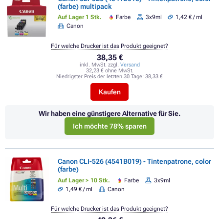
(farbe) multipack
Auf Lager 1 Stk.
Farbe
3x9ml
1,42 € / ml
Canon
Für welche Drucker ist das Produkt geeignet?
38,35 €
inkl. MwSt. zzgl.
Versand
32,23 € ohne MwSt.
Niedrigster Preis der letzten 30 Tage:
38,33 €
Kaufen
Wir haben eine günstigere Alternative für Sie.
Ich möchte 78% sparen
Canon CLI-526 (4541B019) - Tintenpatrone, color
(farbe)
Auf Lager > 10 Stk.
Farbe
3x9ml
1,49 € / ml
Canon
Für welche Drucker ist das Produkt geeignet?