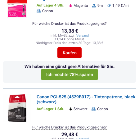
Auf Lager 4 Stk.
Magenta
9ml
1,49 € / ml
Canon
Für welche Drucker ist das Produkt geeignet?
13,38 €
inkl. MwSt. zzgl.
Versand
11,24 € ohne MwSt.
Niedrigster Preis der letzten 30 Tage:
13,38 €
Kaufen
Wir haben eine günstigere Alternative für Sie.
Ich möchte 78% sparen
Canon PGI-525 (4529B017) - Tintenpatrone, black
(schwarz)
Auf Lager 1 Stk.
Schwarz
Canon
Für welche Drucker ist das Produkt geeignet?
29,48 €