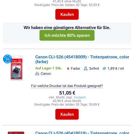
47,45 € ohne MwSt.
Niedrigster Preis der letzten 30 Tage:
55,83 €
Kaufen
Wir haben eine günstigere Alternative für Sie.
Ich möchte 80% sparen
Canon CLI-526 (4541B009) - Tintenpatrone, color
(farbe)
Auf Lager 1 Stk.
Farbe
3x9ml
1,89 € / ml
Canon
Für welche Drucker ist das Produkt geeignet?
51,05 €
inkl. MwSt. zzgl.
Versand
42,90 € ohne MwSt.
Niedrigster Preis der letzten 30 Tage:
39,89 €
Kaufen
Canon CLI-526 (4541B018) - Tintenpatrone, color