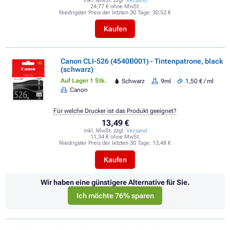
inkl. MwSt. zzgl.
Versand
24,77 € ohne MwSt.
Niedrigster Preis der letzten 30 Tage:
30,52 €
Kaufen
Canon CLI-526 (4540B001) - Tintenpatrone, black
(schwarz)
Auf Lager 1 Stk.
Schwarz
9ml
1,50 € / ml
Canon
Für welche Drucker ist das Produkt geeignet?
13,49 €
inkl. MwSt. zzgl.
Versand
11,34 € ohne MwSt.
Niedrigster Preis der letzten 30 Tage:
13,48 €
Kaufen
Wir haben eine günstigere Alternative für Sie.
Ich möchte 76% sparen