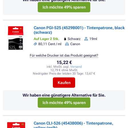
Ich möchte 49% sparen
Canon PGI-525 (4529B001) - Tintenpatrone, black
(schwarz)
Auf Lager 2 Stk.
Schwarz
19ml
80,11 Cent / ml
Canon
Für welche Drucker ist das Produkt geeignet?
15,22 €
inkl. MwSt. zzgl.
Versand
12,79 € ohne MwSt.
Niedrigster Preis der letzten 30 Tage:
13,67 €
Kaufen
Wir haben eine günstigere Alternative für Sie.
Ich möchte 49% sparen
Canon CLI-526 (4543B006) - Tintenpatrone,
yellow (gelb)