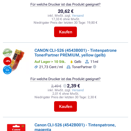
Für welche Drucker ist das Produkt geeignet?
20,62 €
inkl. MwSt. zzgl.
Versand
17,33 € ohne MwSt.
Niedrigster Preis der letzten 30 Tage:
19,80 €
Kaufen
CANON CLI-526 (4543B001) - Tintenpatrone
TonerPartner PREMIUM, yellow (gelb)
Auf Lager > 10 Stk.
Gelb
11ml
- 4%
21,73 Cent / ml
TonerPartner
Für welche Drucker ist das Produkt geeignet?
2,39 €
2,49 €
inkl. MwSt. zzgl.
Versand
2,01 € ohne MwSt.
Niedrigster Preis der letzten 30 Tage:
2,30 €
Kaufen
Canon CLI-526 (4542B001) - Tintenpatrone,
magenta