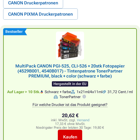
CANON Druckerpatronen
CANON PIXMA Druckerpatronen
Bestseller
MultiPack CANON PGI-525, CLI-526 + 20stk Fotopapier
(4529B001, 4540B017) - Tintenpatrone TonerPartner
PREMIUM, black + color (schwarz + farbe)
Hergestellt in der EU
Auf Lager > 10 Stk.
Schwarz + farbe
1x21ml/4x11ml
31,72 Cent / ml
TonerPartner
Für welche Drucker ist das Produkt geeignet?
20,62 €
inkl. MwSt. zzgl.
Versand
17,33 € ohne MwSt.
Niedrigster Preis der letzten 30 Tage:
19,80 €
Kaufen