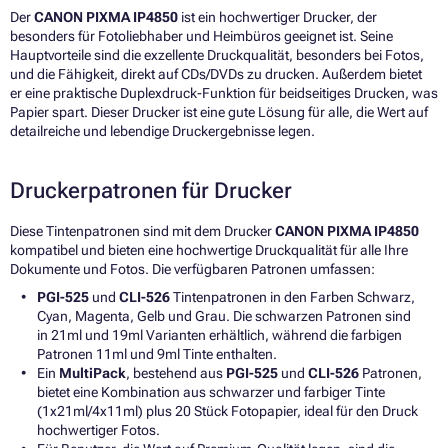
Der
CANON PIXMA IP4850
ist ein hochwertiger Drucker, der
besonders für Fotoliebhaber und Heimbüros geeignet ist. Seine
Hauptvorteile sind die exzellente Druckqualität, besonders bei Fotos,
und die Fähigkeit, direkt auf CDs/DVDs zu drucken. Außerdem bietet
er eine praktische Duplexdruck-Funktion für beidseitiges Drucken, was
Papier spart. Dieser Drucker ist eine gute Lösung für alle, die Wert auf
detailreiche und lebendige Druckergebnisse legen.
Druckerpatronen für Drucker
Diese Tintenpatronen sind mit dem Drucker
CANON PIXMA IP4850
kompatibel und bieten eine hochwertige Druckqualität für alle Ihre
Dokumente und Fotos. Die verfügbaren Patronen umfassen:
PGI-525
und
CLI-526
Tintenpatronen in den Farben Schwarz,
Cyan, Magenta, Gelb und Grau. Die schwarzen Patronen sind
in 21ml und 19ml Varianten erhältlich, während die farbigen
Patronen 11ml und 9ml Tinte enthalten.
Ein
MultiPack
, bestehend aus
PGI-525
und
CLI-526
Patronen,
bietet eine Kombination aus schwarzer und farbiger Tinte
(1x21ml/4x11ml) plus 20 Stück Fotopapier, ideal für den Druck
hochwertiger Fotos.