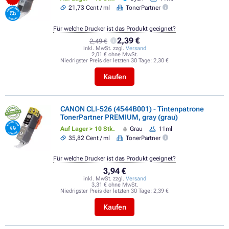
21,73 Cent / ml
TonerPartner
Für welche Drucker ist das Produkt geeignet?
2,39 €
2,49 €
inkl. MwSt. zzgl.
Versand
2,01 € ohne MwSt.
Niedrigster Preis der letzten 30 Tage:
2,30 €
Kaufen
CANON CLI-526 (4544B001) - Tintenpatrone
TonerPartner PREMIUM, gray (grau)
Auf Lager > 10 Stk.
Grau
11ml
35,82 Cent / ml
TonerPartner
Für welche Drucker ist das Produkt geeignet?
3,94 €
inkl. MwSt. zzgl.
Versand
3,31 € ohne MwSt.
Niedrigster Preis der letzten 30 Tage:
2,39 €
Kaufen