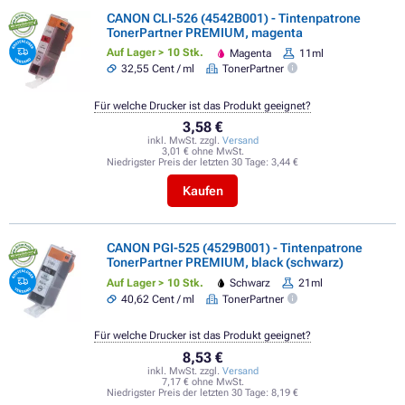
CANON CLI-526 (4542B001) - Tintenpatrone
TonerPartner PREMIUM, magenta
Auf Lager > 10 Stk.
Magenta
11ml
32,55 Cent / ml
TonerPartner
Für welche Drucker ist das Produkt geeignet?
3,58 €
inkl. MwSt. zzgl.
Versand
3,01 € ohne MwSt.
Niedrigster Preis der letzten 30 Tage:
3,44 €
Kaufen
CANON PGI-525 (4529B001) - Tintenpatrone
TonerPartner PREMIUM, black (schwarz)
Auf Lager > 10 Stk.
Schwarz
21ml
40,62 Cent / ml
TonerPartner
Für welche Drucker ist das Produkt geeignet?
8,53 €
inkl. MwSt. zzgl.
Versand
7,17 € ohne MwSt.
Niedrigster Preis der letzten 30 Tage:
8,19 €