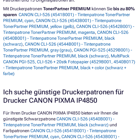
Patronen und 13 Originalpatronen an.
Mit Druckerpatronen
TonerPartner PREMIUM
können Sie
bis zu 80%
sparen
CANON CLI-526 (4541B001) - Tintenpatrone TonerPartner
PREMIUM, cyan
,
CANON CLI-526 (4543B001) - Tintenpatrone
TonerPartner PREMIUM, yellow (gelb)
,
CANON CLI-526 (4542B001) -
Tintenpatrone TonerPartner PREMIUM, magenta
,
CANON CLI-526
(4540B001) - Tintenpatrone TonerPartner PREMIUM, black
(schwarz)
,
CANON CLI-526 (4544B001) - Tintenpatrone
TonerPartner PREMIUM, gray (grau)
,
CANON PGI-525 (4529B001) -
Tintenpatrone TonerPartner PREMIUM, black (schwarz)
,
MultiPack
CANON PGI-525, CLI-526 + 20stk Fotopapier (4529B001, 4540B017)
- Tintenpatrone TonerPartner PREMIUM, black + color (schwarz +
farbe)
Ich suche günstige Druckerpatronen für
Drucker CANON PIXMA IP4850
Für Ihren Drucker CANON PIXMA IP4850 bieten wir Ihnen die
günstigste Schwarzpatrone
CANON CLI-526 (4540B001) -
Tintenpatrone TonerPartner PREMIUM, black (schwarz)
und
Farbpatronen
CANON CLI-526 (4541B001) - Tintenpatrone
TonerPartner PREMIUM, cyan
,
CANON CLI-526 (4543B001) -