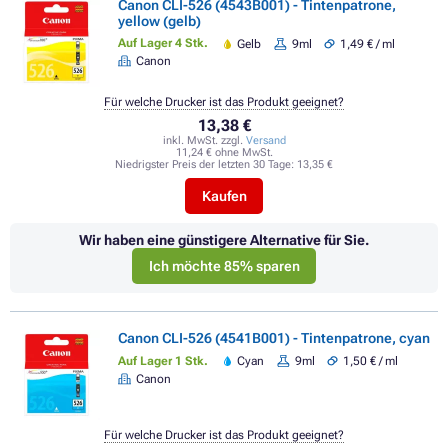
Canon CLI-526 (4543B001) - Tintenpatrone,
yellow (gelb)
Auf Lager 4 Stk.
Gelb
9ml
1,49 € / ml
Canon
Für welche Drucker ist das Produkt geeignet?
13,38 €
inkl. MwSt. zzgl.
Versand
11,24 € ohne MwSt.
Niedrigster Preis der letzten 30 Tage:
13,35 €
Kaufen
Wir haben eine günstigere Alternative für Sie.
Ich möchte 85% sparen
Canon CLI-526 (4541B001) - Tintenpatrone, cyan
Auf Lager 1 Stk.
Cyan
9ml
1,50 € / ml
Canon
Für welche Drucker ist das Produkt geeignet?