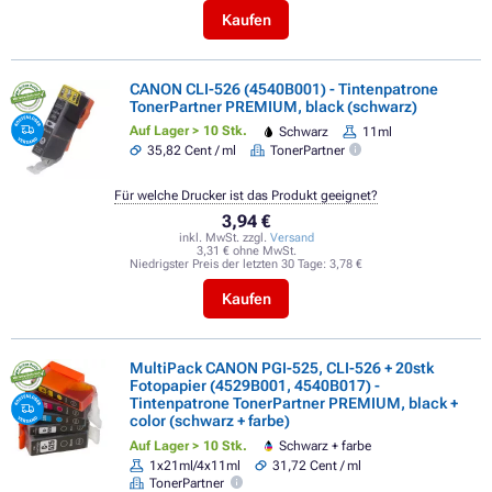
Kaufen
CANON CLI-526 (4540B001) - Tintenpatrone
TonerPartner PREMIUM, black (schwarz)
Auf Lager > 10 Stk.
Schwarz
11ml
35,82 Cent / ml
TonerPartner
Für welche Drucker ist das Produkt geeignet?
3,94 €
inkl. MwSt. zzgl.
Versand
3,31 € ohne MwSt.
Niedrigster Preis der letzten 30 Tage:
3,78 €
Kaufen
MultiPack CANON PGI-525, CLI-526 + 20stk
Fotopapier (4529B001, 4540B017) -
Tintenpatrone TonerPartner PREMIUM, black +
color (schwarz + farbe)
Auf Lager > 10 Stk.
Schwarz + farbe
1x21ml/4x11ml
31,72 Cent / ml
TonerPartner