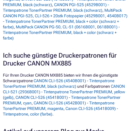
PREMIUM, black (schwarz)
,
CANON PGI-525 (4529B001) -
Tintenpatrone TonerPartner PREMIUM, black (schwarz)
,
MultiPack
CANON PGI-525, CLI-526 + 20stk Fotopapier (4529B001, 4540B017)
- Tintenpatrone TonerPartner PREMIUM, black + color (schwarz +
farbe)
,
MultiPack CANON PG-50, CL-51 (0616B001, 0618B001) -
Tintenpatrone TonerPartner PREMIUM, black + color (schwarz +
farbe)
Ich suche günstige Druckerpatronen für
Drucker CANON MX885
Für Ihren Drucker CANON MX885 bieten wir Ihnen die günstigste
Schwarzpatrone
CANON CLI-526 (4540B001) - Tintenpatrone
TonerPartner PREMIUM, black (schwarz)
und Farbpatronen
CANON
CLI-521 (2936B001) - Tintenpatrone TonerPartner PREMIUM, yellow
(gelb)
,
CANON CLI-526 (4541B001) - Tintenpatrone TonerPartner
PREMIUM, cyan
,
CANON CLI-526 (4542B001) - Tintenpatrone
TonerPartner PREMIUM, magenta
,
Canon CLI-526 (4541B009) -
Tintenpatrone, color (farbe)
.