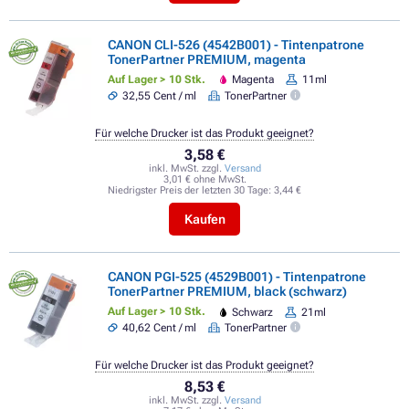
CANON CLI-526 (4542B001) - Tintenpatrone
TonerPartner PREMIUM, magenta
Auf Lager > 10 Stk.
Magenta
11ml
32,55 Cent / ml
TonerPartner
Für welche Drucker ist das Produkt geeignet?
3,58 €
inkl. MwSt. zzgl.
Versand
3,01 € ohne MwSt.
Niedrigster Preis der letzten 30 Tage:
3,44 €
Kaufen
CANON PGI-525 (4529B001) - Tintenpatrone
TonerPartner PREMIUM, black (schwarz)
Auf Lager > 10 Stk.
Schwarz
21ml
40,62 Cent / ml
TonerPartner
Für welche Drucker ist das Produkt geeignet?
8,53 €
inkl. MwSt. zzgl.
Versand