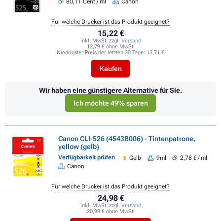
80,11 Cent / ml
Canon
Für welche Drucker ist das Produkt geeignet?
15,22 €
inkl. MwSt. zzgl.
Versand
12,79 € ohne MwSt.
Niedrigster Preis der letzten 30 Tage:
13,71 €
Kaufen
Wir haben eine günstigere Alternative für Sie.
Ich möchte 49% sparen
Canon CLI-526 (4543B006) - Tintenpatrone,
yellow (gelb)
Verfügbarkeit prüfen
Gelb
9ml
2,78 € / ml
Canon
Für welche Drucker ist das Produkt geeignet?
24,98 €
inkl. MwSt. zzgl.
Versand
20,99 € ohne MwSt.