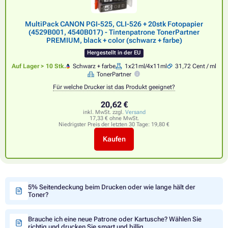
MultiPack CANON PGI-525, CLI-526 + 20stk Fotopapier
(4529B001, 4540B017) - Tintenpatrone TonerPartner
PREMIUM, black + color (schwarz + farbe)
Hergestellt in der EU
Auf Lager > 10 Stk.
Schwarz + farbe
1x21ml/4x11ml
31,72 Cent / ml
TonerPartner
Für welche Drucker ist das Produkt geeignet?
20,62 €
inkl. MwSt. zzgl.
Versand
17,33 € ohne MwSt.
Niedrigster Preis der letzten 30 Tage:
19,80 €
Kaufen
5% Seitendeckung beim Drucken oder wie lange hält der
Toner?
Brauche ich eine neue Patrone oder Kartusche? Wählen Sie
richtig und drucken Sie smart und billig