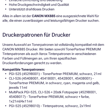
Hohe Druckgeschwindigkeit und Qualität
Unterstützt drahtloses Drucken
Alles in allem ist der
CANON MX885
eine ausgezeichnete Wahl für
alle, die einen zuverlässigen und leistungsfähigen Drucker suchen.
Druckerpatronen für Drucker
Unsere Auswahl an Tonerpatronen ist vollständig kompatibel mit dem
CANON MX885 Drucker. Wir bieten sowohl TonerPartner PREMIUM
Tintenpatronen als auch Xerox Tintenpatronen in verschiedenen
Farben und Füllmengen an, um Ihren spezifischen
Druckanforderungen gerecht zu werden.
Kompatible Tonerpatronen:
PGI-525 (4529B001) - TonerPartner PREMIUM, schwarz, 21ml
CLI-526 (4540B001, 4541B001, 4542B001, 4543B001) -
TonerPartner PREMIUM, in schwarz, cyan, magenta und gelb,
jeweils 11ml
MultiPack PGI-525, CLI-526 + 20stk Fotopapier (4529B001,
4540B017) - TonerPartner PREMIUM, schwarz + farbe,
1x21ml/4x11ml
PGI-525 (4529B010) - Tintenpatrone, schwarz, 2x19ml