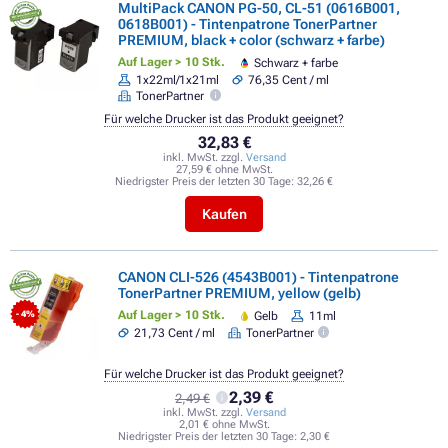
MultiPack CANON PG-50, CL-51 (0616B001,
0618B001) - Tintenpatrone TonerPartner
PREMIUM, black + color (schwarz + farbe)
Auf Lager > 10 Stk.
Schwarz + farbe
1x22ml/1x21ml
76,35 Cent / ml
TonerPartner
Für welche Drucker ist das Produkt geeignet?
32,83 €
inkl. MwSt. zzgl.
Versand
27,59 € ohne MwSt.
Niedrigster Preis der letzten 30 Tage:
32,26 €
Kaufen
CANON CLI-526 (4543B001) - Tintenpatrone
TonerPartner PREMIUM, yellow (gelb)
Auf Lager > 10 Stk.
Gelb
11ml
- 4%
21,73 Cent / ml
TonerPartner
Für welche Drucker ist das Produkt geeignet?
2,39 €
2,49 €
inkl. MwSt. zzgl.
Versand
2,01 € ohne MwSt.
Niedrigster Preis der letzten 30 Tage:
2,30 €