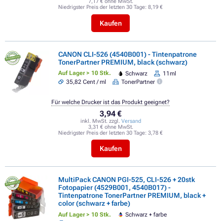
7,17 € ohne MwSt.
Niedrigster Preis der letzten 30 Tage:
8,19 €
Kaufen
CANON CLI-526 (4540B001) - Tintenpatrone
TonerPartner PREMIUM, black (schwarz)
Auf Lager > 10 Stk.
Schwarz
11ml
35,82 Cent / ml
TonerPartner
Für welche Drucker ist das Produkt geeignet?
3,94 €
inkl. MwSt. zzgl.
Versand
3,31 € ohne MwSt.
Niedrigster Preis der letzten 30 Tage:
3,78 €
Kaufen
MultiPack CANON PGI-525, CLI-526 + 20stk
Fotopapier (4529B001, 4540B017) -
Tintenpatrone TonerPartner PREMIUM, black +
color (schwarz + farbe)
Auf Lager > 10 Stk.
Schwarz + farbe