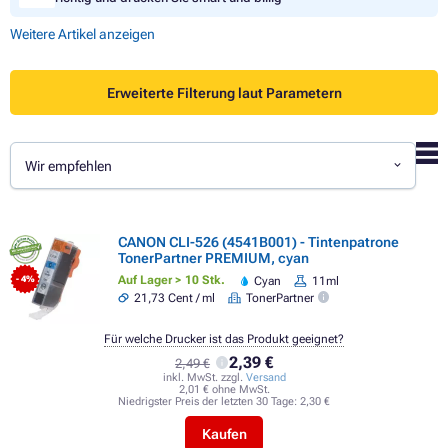
Weitere Artikel anzeigen
Erweiterte Filterung laut Parametern
Wir empfehlen
CANON CLI-526 (4541B001) - Tintenpatrone
TonerPartner PREMIUM, cyan
Auf Lager > 10 Stk.
Cyan
11ml
- 4%
21,73 Cent / ml
TonerPartner
Für welche Drucker ist das Produkt geeignet?
2,39 €
2,49 €
inkl. MwSt. zzgl.
Versand
2,01 € ohne MwSt.
Niedrigster Preis der letzten 30 Tage:
2,30 €
Kaufen