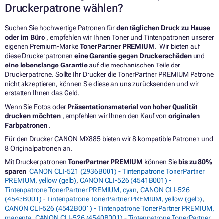
Druckerpatrone wählen?
Suchen Sie hochwertige Patronen für
den täglichen Druck zu Hause
oder im Büro
, empfehlen wir Ihnen Toner und Tintenpatronen unserer
eigenen Premium-Marke
TonerPartner PREMIUM
. Wir bieten auf
diese Druckerpatronen
eine Garantie gegen Druckerschäden
und
eine lebenslange Garantie
auf die mechanischen Teile der
Druckerpatrone. Sollte Ihr Drucker die TonerPartner PREMIUM Patrone
nicht akzeptieren, können Sie diese an uns zurücksenden und wir
erstatten Ihnen das Geld.
Wenn Sie Fotos oder
Präsentationsmaterial von hoher Qualität
drucken möchten
, empfehlen wir Ihnen den Kauf von
originalen
Farbpatronen
.
Für den Drucker CANON MX885 bieten wir 8 kompatible Patronen und
8 Originalpatronen an.
Mit Druckerpatronen
TonerPartner PREMIUM
können Sie
bis zu 80%
sparen
CANON CLI-521 (2936B001) - Tintenpatrone TonerPartner
PREMIUM, yellow (gelb)
,
CANON CLI-526 (4541B001) -
Tintenpatrone TonerPartner PREMIUM, cyan
,
CANON CLI-526
(4543B001) - Tintenpatrone TonerPartner PREMIUM, yellow (gelb)
,
CANON CLI-526 (4542B001) - Tintenpatrone TonerPartner PREMIUM,
magenta
,
CANON CLI-526 (4540B001) - Tintenpatrone TonerPartner