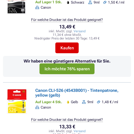
Auf Lager 1 Stk.
Schwarz
9ml
1,50 € / ml
Canon
Für welche Drucker ist das Produkt geeignet?
13,49 €
inkl. MwSt. zzgl.
Versand
11,34 € ohne MwSt.
Niedrigster Preis der letzten 30 Tage:
13,49 €
Kaufen
Wir haben eine günstigere Alternative für Sie.
Ich möchte 76% sparen
Canon CLI-526 (4543B001) - Tintenpatrone,
yellow (gelb)
Auf Lager 4 Stk.
Gelb
9ml
1,48 € / ml
Canon
Für welche Drucker ist das Produkt geeignet?
13,33 €
inkl. MwSt. zzgl.
Versand