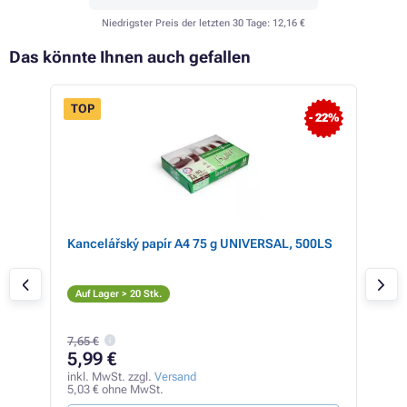
Niedrigster Preis der letzten 30 Tage:
12,16 €
Das könnte Ihnen auch gefallen
TOP
- 22%
,
Kancelářský papír A4 75 g UNIVERSAL, 500LS
Can
colo
Sc
Auf Lager > 20 Stk.
Auf
7,65 €
5,99 €
71
inkl. MwSt. zzgl.
Versand
inkl
5,03 € ohne MwSt.
60,4