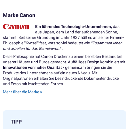
Druckerpatronen CANON PIXMA MG6350
Druckerpatronen CANON PIXMA MG6400 SERIES
Marke Canon
Druckerpatronen CANON PIXMA MG6420
Druckerpatronen CANON PIXMA MG6450
Druckerpatronen CANON PIXMA MG6600 SERIES
Ein führendes Technologie-Unternehmen,
das
Druckerpatronen CANON PIXMA MG6650
aus Japan, dem Land der aufgehenden Sonne,
Druckerpatronen CANON PIXMA MG7100
stammt. Seit seiner Gründung im Jahr 1937 hält es an seiner Firmen-
Druckerpatronen CANON PIXMA MG7100 SERIES
Philosophie "Kyosei" fest, was so viel bedeutet wie
"Zusammen leben
Druckerpatronen CANON PIXMA MG7120
und arbeiten für das Gemeinwohl"
.
Druckerpatronen CANON PIXMA MG7150
Diese Philosophie hat Canon Drucker zu einem beliebten Bestandteil
Druckerpatronen CANON PIXMA MG7500
unserer Häuser und Büros gemacht. Auffälliges Design kombiniert mit
Druckerpatronen CANON PIXMA MG7500 SERIES
Innovationen von hoher Qualität
- gemeinsam bringen sie die
Druckerpatronen CANON PIXMA MG7550
Produkte des Unternehmens auf ein neues Niveau. Mit
Druckerpatronen CANON PIXMA MX720
Originalpatronen erhalten Sie beeindruckende Dokumentendrucke
Druckerpatronen CANON PIXMA MX720 SERIES
und Fotos mit leuchtenden Farben.
Druckerpatronen CANON PIXMA MX725
Mehr über die Marke »
Druckerpatronen CANON PIXMA MX920 SERIES
Druckerpatronen CANON PIXMA MX922
Druckerpatronen CANON PIXMA MX925
TIPP