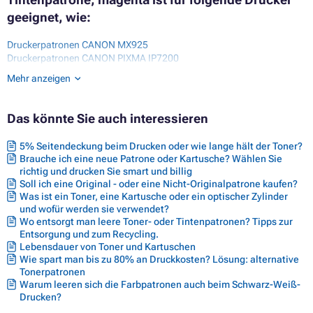
geeignet, wie:
Druckerpatronen CANON MX925
Druckerpatronen CANON PIXMA IP7200
Druckerpatronen CANON PIXMA IP7200 SERIES
Mehr anzeigen
Druckerpatronen CANON PIXMA IP7240
Druckerpatronen CANON PIXMA IP7250
Druckerpatronen CANON PIXMA IP8700
Das könnte Sie auch interessieren
Druckerpatronen CANON PIXMA IP8700 SERIES
Druckerpatronen CANON PIXMA IP8720
5% Seitendeckung beim Drucken oder wie lange hält der Toner?
Druckerpatronen CANON PIXMA IP8750
Brauche ich eine neue Patrone oder Kartusche? Wählen Sie
Druckerpatronen CANON PIXMA IX6800 SERIES
richtig und drucken Sie smart und billig
Druckerpatronen CANON PIXMA IX6850
Soll ich eine Original - oder eine Nicht-Originalpatrone kaufen?
Druckerpatronen CANON PIXMA MG5400 SERIES
Was ist ein Toner, eine Kartusche oder ein optischer Zylinder
Druckerpatronen CANON PIXMA MG5450
und wofür werden sie verwendet?
Druckerpatronen CANON PIXMA MG5500 SERIES
Wo entsorgt man leere Toner- oder Tintenpatronen? Tipps zur
Druckerpatronen CANON PIXMA MG5550
Entsorgung und zum Recycling.
Druckerpatronen CANON PIXMA MG5600
Lebensdauer von Toner und Kartuschen
Druckerpatronen CANON PIXMA MG5600 SERIES
Wie spart man bis zu 80% an Druckkosten? Lösung: alternative
Druckerpatronen CANON PIXMA MG5650
Tonerpatronen
Druckerpatronen CANON PIXMA MG5655
Warum leeren sich die Farbpatronen auch beim Schwarz-Weiß-
Drucken?
Druckerpatronen CANON PIXMA MG6300
Druckerpatronen CANON PIXMA MG6300 SERIES