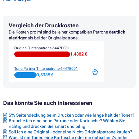
Druckerpatronen CANON PIXMA IP8750
Druckerpatronen CANON PIXMA IX6850
Druckerpatronen CANON PIXMA MG4100
Druckerpatronen CANON PIXMA MG4240
Vergleich der Druckkosten
Druckerpatronen CANON PIXMA MG5550
Druckerpatronen CANON PIXMA MG5650
Die Kosten pro ml sind bei einer kompatiblen Patrone
deutlich
Druckerpatronen CANON PIXMA MG6300
niedriger
als bei der Originalpatrone.
Druckerpatronen CANON PIXMA MG6300 SERIES
Original Tintenpatrone 6447B001
Druckerpatronen CANON PIXMA MG6350
1,4882 €
Druckerpatronen CANON PIXMA MG6650
Druckerpatronen CANON PIXMA MG7100
Druckerpatronen CANON PIXMA MG7100 SERIES
TonerPartner Tintenpatrone 6447B001
Druckerpatronen CANON PIXMA MG7120
0,5985 €
Druckerpatronen CANON PIXMA MG7150
Druckerpatronen CANON PIXMA MG7500
Druckerpatronen CANON PIXMA MG7500 SERIES
Druckerpatronen CANON PIXMA MG7550
Das könnte Sie auch interessieren
Druckerpatronen CANON PIXMA MX725
5% Seitendeckung beim Drucken oder wie lange hält der Toner?
Brauche ich eine neue Patrone oder Kartusche? Wählen Sie
richtig und drucken Sie smart und billig
Soll ich eine Original - oder eine Nicht-Originalpatrone kaufen?
Was ist ein Toner, eine Kartusche oder ein optischer Zylinder