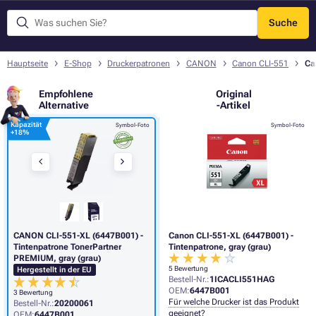
Suche
Menü
Hauptseite
E-Shop
Druckerpatronen
CANON
Canon CLI-551
Ca
Empfohlene
Original
Alternative
-Artikel
Kapazität
Symbol-Foto
Symbol-Foto
+
18%
CANON CLI-551-XL (6447B001) -
Canon CLI-551-XL (6447B001) -
Tintenpatrone TonerPartner
Tintenpatrone, gray (grau)
PREMIUM, gray (grau)
5 Bewertung
Hergestellt in der EU
Bestell-Nr.:
1ICACLI551HAG
OEM:
6447B001
3 Bewertung
Für welche Drucker ist das Produkt
Bestell-Nr.:
20200061
geeignet?
OEM:
6447B001