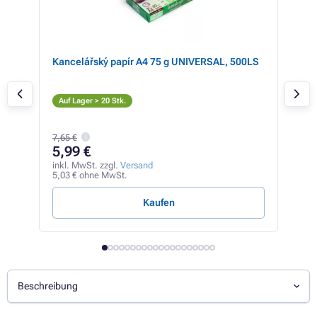
one,
Kancelářský papír A4 75 g UNIVERSAL, 500LS
Can
colo
Sc
Auf Lager > 20 Stk.
Auf
7,65 €
5,99 €
71
inkl. MwSt. zzgl.
Versand
inkl
5,03 € ohne MwSt.
60,4
Kaufen
Beschreibung