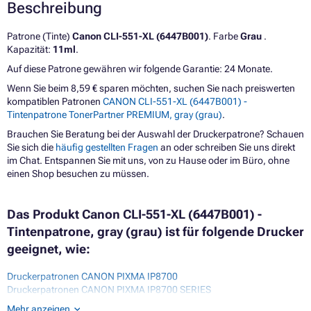
Beschreibung
Patrone (Tinte)
Canon CLI-551-XL (6447B001)
. Farbe
Grau
.
Kapazität:
11ml
.
Auf diese Patrone gewähren wir folgende Garantie: 24 Monate.
Wenn Sie beim 8,59 € sparen möchten, suchen Sie nach preiswerten
kompatiblen Patronen
CANON CLI-551-XL (6447B001) -
Tintenpatrone TonerPartner PREMIUM, gray (grau)
.
Brauchen Sie Beratung bei der Auswahl der Druckerpatrone? Schauen
Sie sich die
häufig gestellten Fragen
an oder schreiben Sie uns direkt
im Chat. Entspannen Sie mit uns, von zu Hause oder im Büro, ohne
einen Shop besuchen zu müssen.
Das Produkt Canon CLI-551-XL (6447B001) -
Tintenpatrone, gray (grau) ist für folgende Drucker
geeignet, wie:
Druckerpatronen CANON PIXMA IP8700
Druckerpatronen CANON PIXMA IP8700 SERIES
Druckerpatronen CANON PIXMA IP8720
Mehr anzeigen