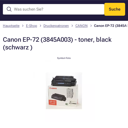
Suche
Menü
Hauptseite
E-Shop
Druckerpatronen
CANON
Canon EP-72 (3845A00
Canon EP-72 (3845A003) - toner, black
(schwarz )
Symbol-Foto