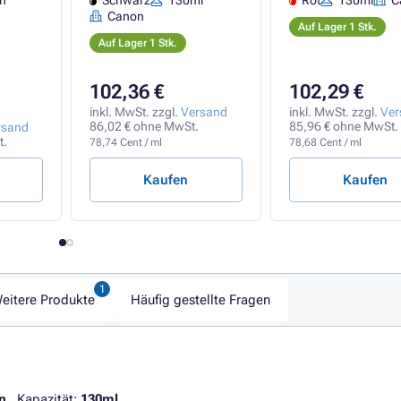
n
Schwarz
130ml
Rot
130ml
C
Canon
Auf Lager 1 Stk.
Auf Lager 1 Stk.
102,36 €
102,29 €
inkl. MwSt. zzgl.
Versand
inkl. MwSt. zzgl.
Ver
86,02 € ohne MwSt.
85,96 € ohne MwSt.
rsand
t.
78,74 Cent / ml
78,68 Cent / ml
Kaufen
Kaufen
eitere Produkte
Häufig gestellte Fragen
n
. Kapazität:
130ml
.