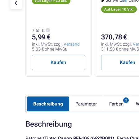
130ml
Schwarz
Cano
Auf Lager > 20 Stk.
Auf Lager 10 Stk.
7,65 €
5,99 €
370,78 €
rsand
.
inkl. MwSt. zzgl.
Versand
inkl. MwSt. zzgl.
Ve
5,03 € ohne MwSt.
311,58 € ohne MwS
Kaufen
Kaufen
Beschreibung
Parameter
Farben
W
Beschreibung
Patrone (Tinte)
Canon PFI-106 (6622B001)
. Farbe
Cya