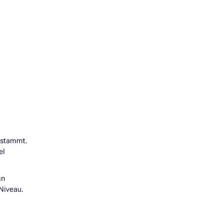
 stammt.
el
gn
Niveau.