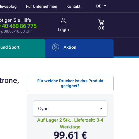
DE
Newsblog
Für Unternehmen
Kontakt
tigen Sie Hilfe
 40 460 86 775
0 €
Login
Fr. 08:00-16:00 Uhr
und Sport
Aktion
trone,
Für welche Drucker ist das Produkt
geeignet?
Cyan
Auf Lager 2 Stk., Lieferzeit: 3-4
Werktage
99,61 €