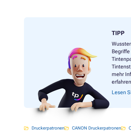
TIPP
Wussten
Begriff
Tintenpa
Tintenst
mehr In
erfahren
Lesen Si
Druckerpatronen
CANON Druckerpatronen
O