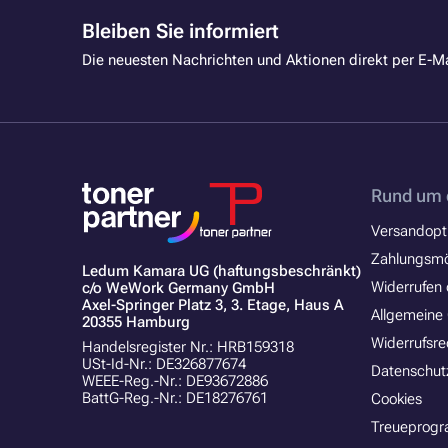
Bleiben Sie informiert
Die neuesten Nachrichten und Aktionen direkt per E-Ma
Rund um 
Versandopt
Zahlungsmö
Ledum Kamara UG (haftungsbeschränkt)
Widerrufen 
c/o WeWork Germany GmbH
Axel-Springer Platz 3, 3. Etage, Haus A
Allgemeine
20355 Hamburg
Widerrufsre
Handelsregister Nr.: HRB159318
USt-Id-Nr.: DE326877674
Datenschut
WEEE-Reg.-Nr.: DE93672886
BattG-Reg.-Nr.: DE18276761
Cookies
Treueprog