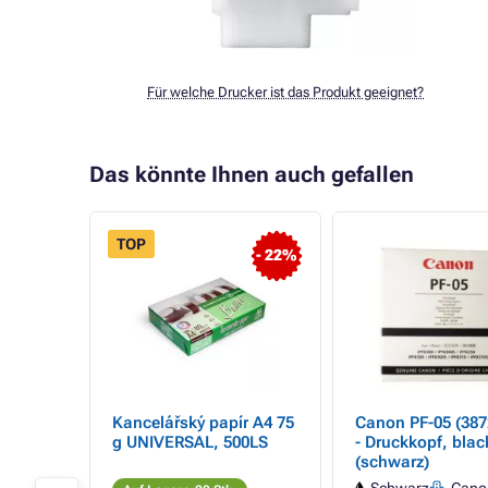
Für welche Drucker ist das Produkt geeignet?
Das könnte Ihnen auch gefallen
TOP
- 22%
Kancelářský papír A4 75
Canon PF-05 (387
g UNIVERSAL, 500LS
- Druckkopf, blac
att
(schwarz)
arz)