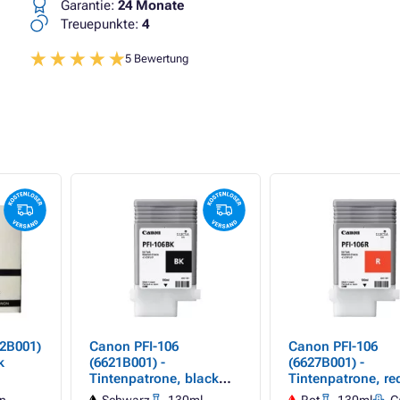
Garantie:
24 Monate
Treuepunkte:
4
5 Bewertung
2B001)
Canon PFI-106
Canon PFI-106
k
(6621B001) -
(6627B001) -
Tintenpatrone, black
Tintenpatrone, red
(schwarz)