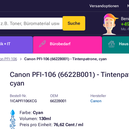
Versandoptionen
Benö
Suche
+49
Mo.-
k + IT
Bürobedarf
Haus 
on PFI-106
Canon PFI-106 (6622B001) - Tintenpatrone, cyan
Canon PFI-106 (6622B001) - Tintenpa
cyan
Bestell-Nr.
OEM
Hersteller
1ICAPFI106XCG
6622B001
Canon
Farbe:
Cyan
Volumen:
130ml
Preis pro Einheit:
76,62 Cent / ml