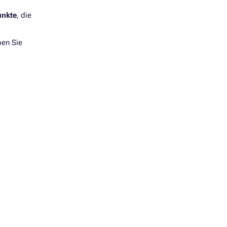
unkte
, die
ben Sie