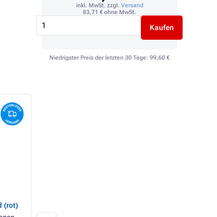
inkl. MwSt. zzgl.
Versand
83,71 €
ohne MwSt.
Kaufen
Niedrigster Preis der letzten 30 Tage:
99,60 €
TOP
Canon PFI-106
Kancelářský papír
(6620B001) -
g UNIVERSAL, 500
 (rot)
Tintenpatrone, matt
black (mattschwarz)