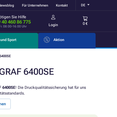
DE
Newsblog
Für Unternehmen
Kontakt
tigen Sie Hilfe
 40 460 86 775
0 €
Login
Fr. 08:00-16:00 Uhr
und Sport
Aktion
6400SE
OGRAF 6400SE
 6400SE
! Die Druckqualitätssicherung hat für uns
tätsstandards.
nen