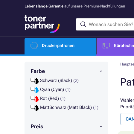
Lebenslange Garantie
auf unsere Premium-Nachfüllungen
Druckerpatronen
Bürotechni
Hauptse
Farbe
Pa
Schwarz (Black)
(2)
Cyan (Cyan)
(1)
Rot (Red)
(1)
Wählen
Priorit
MattSchwarz (Matt Black)
(1)
CAN
Preis