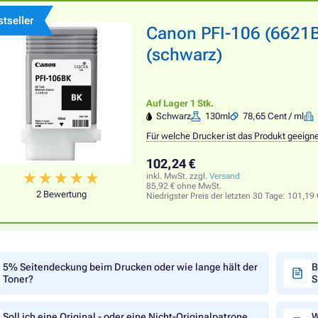
tseller
Canon PFI-106 (6621B0
(schwarz)
Auf Lager 1 Stk.
Schwarz
130ml
78,65 Cent / ml
Für welche Drucker ist das Produkt geeign
102,24 €
inkl. MwSt. zzgl.
Versand
85,92 € ohne MwSt.
2 Bewertung
Niedrigster Preis der letzten 30 Tage:
101,19 
5% Seitendeckung beim Drucken oder wie lange hält der
B
Toner?
S
Soll ich eine Original - oder eine Nicht-Originalpatrone
W