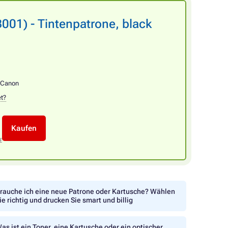
01) - Tintenpatrone, black
Canon
et?
Kaufen
€
rauche ich eine neue Patrone oder Kartusche? Wählen
ie richtig und drucken Sie smart und billig
as ist ein Toner, eine Kartusche oder ein optischer