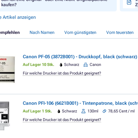
kaufen?
Z
e Artikel anzeigen
empfehlen
Nach Namen
Vom günstigsten
Vom teuersten
Canon PF-05 (3872B001) - Druckkopf, black (schwarz)
Auf Lager 10 Stk.
Schwarz
Canon
Für welche Drucker ist das Produkt geeignet?
Canon PFI-106 (6621B001) - Tintenpatrone, black (sc
Auf Lager 1 Stk.
Schwarz
130ml
78,65 Cent / ml
Für welche Drucker ist das Produkt geeignet?