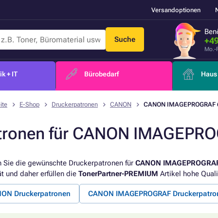
Versandoptionen
Benö
Suche
+49
Mo.-
k + IT
Bürobedarf
Haus 
ite
E-Shop
Druckerpatronen
CANON
CANON IMAGEPROGRAF 
tronen für CANON IMAGEPR
 Sie die gewünschte Druckerpatronen für
CANON IMAGEPROGRAF
ät und daher erfüllen die
TonerPartner-PREMIUM
Artikel hohe Quali
ON Druckerpatronen
CANON IMAGEPROGRAF Druckerpatro