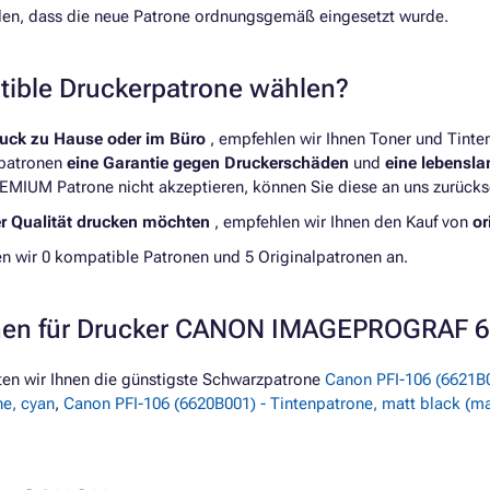
llen, dass die neue Patrone ordnungsgemäß eingesetzt wurde.
atible Druckerpatrone wählen?
ruck zu Hause oder im Büro
, empfehlen wir Ihnen Toner und Tint
rpatronen
eine Garantie gegen Druckerschäden
und
eine lebensl
REMIUM Patrone nicht akzeptieren, können Sie diese an uns zurücks
er Qualität drucken möchten
, empfehlen wir Ihnen den Kauf von
or
ir 0 kompatible Patronen und 5 Originalpatronen an.
ronen für Drucker CANON IMAGEPROGRAF 
n wir Ihnen die günstigste Schwarzpatrone
Canon PFI-106 (6621B0
ne, cyan
,
Canon PFI-106 (6620B001) - Tintenpatrone, matt black (m