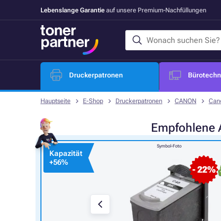
Lebenslange Garantie
auf unsere Premium-Nachfüllungen
Druckerpatronen
Bürotechni
Hauptseite
E-Shop
Druckerpatronen
CANON
Can
Empfohlene
Symbol-Foto
Kapazität
+
56%
- 22%