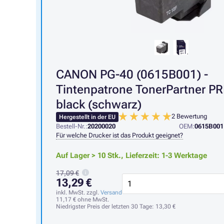
CANON PG-40 (0615B001) -
Tintenpatrone TonerPartner P
black (schwarz)
2 Bewertung
Hergestellt in der EU
Bestell-Nr.:
20200020
OEM:
0615B001
Für welche Drucker ist das Produkt geeignet?
Auf Lager > 10 Stk.,
Lieferzeit: 1-3 Werktage
17,09 €
13,29 €
inkl. MwSt. zzgl.
Versand
11,17 €
ohne MwSt.
Niedrigster Preis der letzten 30 Tage:
13,30 €