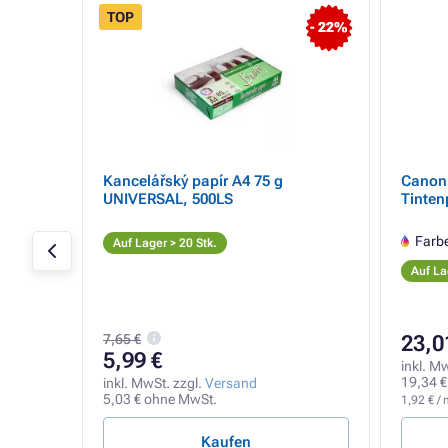
TOP
- 22%
Kancelářský papír A4 75 g
Canon 
UNIVERSAL, 500LS
Tinten
tner
Farb
Auf Lager > 20 Stk.
Auf La
7,65 €
23,0
5,99 €
inkl. M
19,34 €
inkl. MwSt. zzgl.
Versand
5,03 € ohne MwSt.
1,92 € / 
Kaufen