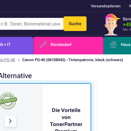
Versandoptionen
Benö
Suche
+49
Mo.-
k + IT
Bürobedarf
Haus 
on PG-40
Canon PG-40 (0615B042) - Tintenpatrone, black (schwarz)
Alternative
Die Vorteile
von
TonerPartner