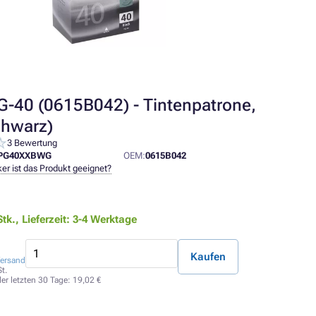
-40 (0615B042) - Tintenpatrone,
chwarz)
3 Bewertung
PG40XXBWG
OEM:
0615B042
er ist das Produkt geeignet?
Stk.,
Lieferzeit: 3-4 Werktage
Kaufen
ersand
t.
der letzten 30 Tage:
19,02 €