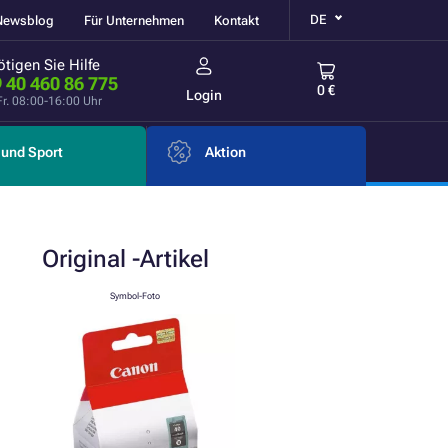
DE
Newsblog
Für Unternehmen
Kontakt
tigen Sie Hilfe
 40 460 86 775
0 €
Login
Fr. 08:00-16:00 Uhr
und Sport
Aktion
Original
-Artikel
Symbol-Foto