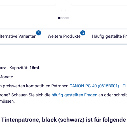
lternative Varianten
Weitere Produkte
Häufig gestellte F
arz
. Kapazität:
16ml
.
 Monate.
ch preiswerten kompatiblen Patronen
CANON PG-40 (0615B001) - Ti
rone? Schauen Sie sich die
häufig gestellten Fragen
an oder schreib
 müssen.
intenpatrone, black (schwarz) ist für folgende