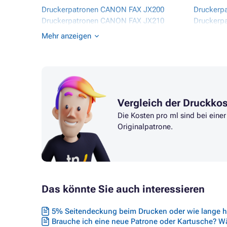
Druckerpatronen CANON FAX JX200
Druckerp
Druckerpatronen CANON FAX JX210
Druckerp
Druckerpatronen CANON FAX JX210P
Druckerp
Mehr anzeigen
Druckerpatronen CANON FAX JX500
Druckerp
Druckerpatronen CANON FAX JX510P
Druckerp
Druckerpatronen CANON MX310
Druckerp
Druckerpatronen CANON PIXMA IP1200
Druckerp
Vergleich der Druckko
Die Kosten pro ml sind bei ein
Originalpatrone.
Das könnte Sie auch interessieren
5% Seitendeckung beim Drucken oder wie lange hä
Brauche ich eine neue Patrone oder Kartusche? Wäh