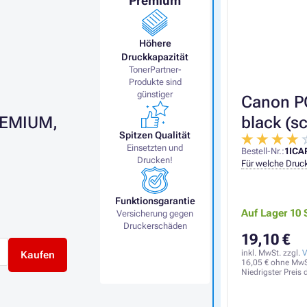
Premium
Höhere
Druckkapazität
TonerPartner-
Produkte sind
günstiger
Canon PG
REMIUM,
black (s
Spitzen Qualität
Einsetzten und
Bestell-Nr.:
1ICA
Drucken!
Für welche Druck
Funktionsgarantie
Auf Lager 10 
Versicherung gegen
Druckerschäden
19,10 €
inkl. MwSt. zzgl.
V
Kaufen
16,05 €
ohne MwS
Niedrigster Preis 