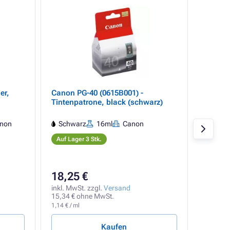
er,
Canon PG-40 (0615B001) -
Canon 
Tintenpatrone, black (schwarz)
Tintenp
non
Schwarz
16ml
Canon
Schw
Auf Lager 3 Stk.
Verfügb
18,25 €
16,87
inkl. MwSt. zzgl.
Versand
inkl. Mw
15,34 € ohne MwSt.
14,18 €
1,14 € / ml
1,53 € / m
Kaufen
Verf