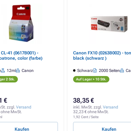
CL-41 (0617B001) -
Canon FX10 (0263B002) - ton
patrone, color (farbe)
black (schwarz )
e
12ml
Canon
Schwarz
2000 Seiten
Ca
ger 2 Stk.
Auf Lager > 10 Stk.
1 €
38,35 €
wSt. zzgl.
Versand
inkl. MwSt. zzgl.
Versand
 ohne MwSt.
32,23 € ohne MwSt.
ml
1,92 Cent / Seite
Kaufen
Kaufen