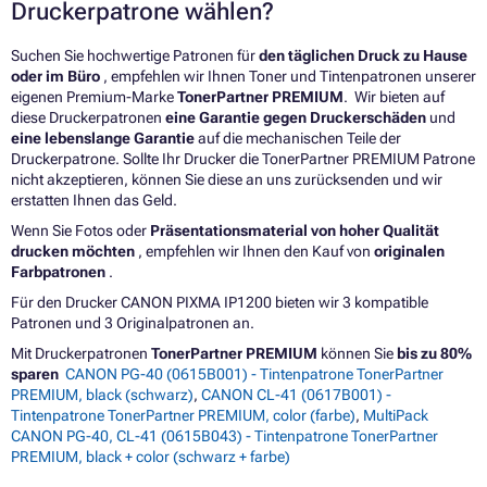
Druckerpatrone wählen?
Suchen Sie hochwertige Patronen für
den täglichen Druck zu Hause
oder im Büro
, empfehlen wir Ihnen Toner und Tintenpatronen unserer
eigenen Premium-Marke
TonerPartner PREMIUM
. Wir bieten auf
diese Druckerpatronen
eine Garantie gegen Druckerschäden
und
eine lebenslange Garantie
auf die mechanischen Teile der
Druckerpatrone. Sollte Ihr Drucker die TonerPartner PREMIUM Patrone
nicht akzeptieren, können Sie diese an uns zurücksenden und wir
erstatten Ihnen das Geld.
Wenn Sie Fotos oder
Präsentationsmaterial von hoher Qualität
drucken möchten
, empfehlen wir Ihnen den Kauf von
originalen
Farbpatronen
.
Für den Drucker CANON PIXMA IP1200 bieten wir 3 kompatible
Patronen und 3 Originalpatronen an.
Mit Druckerpatronen
TonerPartner PREMIUM
können Sie
bis zu 80%
sparen
CANON PG-40 (0615B001) - Tintenpatrone TonerPartner
PREMIUM, black (schwarz)
,
CANON CL-41 (0617B001) -
Tintenpatrone TonerPartner PREMIUM, color (farbe)
,
MultiPack
CANON PG-40, CL-41 (0615B043) - Tintenpatrone TonerPartner
PREMIUM, black + color (schwarz + farbe)