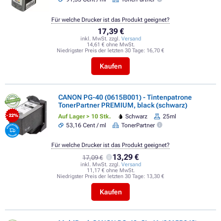
Für welche Drucker ist das Produkt geeignet?
17,39 €
inkl. MwSt. zzgl.
Versand
14,61 € ohne MwSt.
Niedrigster Preis der letzten 30 Tage:
16,70 €
Kaufen
CANON PG-40 (0615B001) - Tintenpatrone
TonerPartner PREMIUM, black (schwarz)
Auf Lager > 10 Stk.
Schwarz
25ml
- 22%
53,16 Cent / ml
TonerPartner
Für welche Drucker ist das Produkt geeignet?
13,29 €
17,09 €
inkl. MwSt. zzgl.
Versand
11,17 € ohne MwSt.
Niedrigster Preis der letzten 30 Tage:
13,30 €
Kaufen