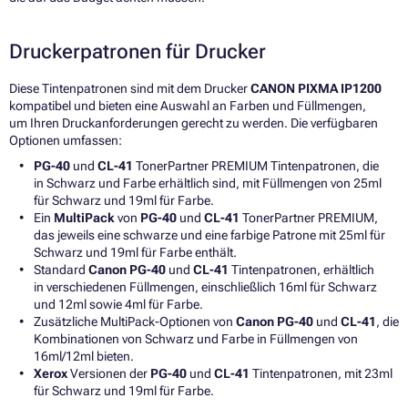
Druckerpatronen für Drucker
Diese Tintenpatronen sind mit dem Drucker
CANON PIXMA IP1200
kompatibel und bieten eine Auswahl an Farben und Füllmengen,
um Ihren Druckanforderungen gerecht zu werden. Die verfügbaren
Optionen umfassen:
PG-40
und
CL-41
TonerPartner PREMIUM Tintenpatronen, die
in Schwarz und Farbe erhältlich sind, mit Füllmengen von 25ml
für Schwarz und 19ml für Farbe.
Ein
MultiPack
von
PG-40
und
CL-41
TonerPartner PREMIUM,
das jeweils eine schwarze und eine farbige Patrone mit 25ml für
Schwarz und 19ml für Farbe enthält.
Standard
Canon PG-40
und
CL-41
Tintenpatronen, erhältlich
in verschiedenen Füllmengen, einschließlich 16ml für Schwarz
und 12ml sowie 4ml für Farbe.
Zusätzliche MultiPack-Optionen von
Canon PG-40
und
CL-41
, die
Kombinationen von Schwarz und Farbe in Füllmengen von
16ml/12ml bieten.
Xerox
Versionen der
PG-40
und
CL-41
Tintenpatronen, mit 23ml
für Schwarz und 19ml für Farbe.