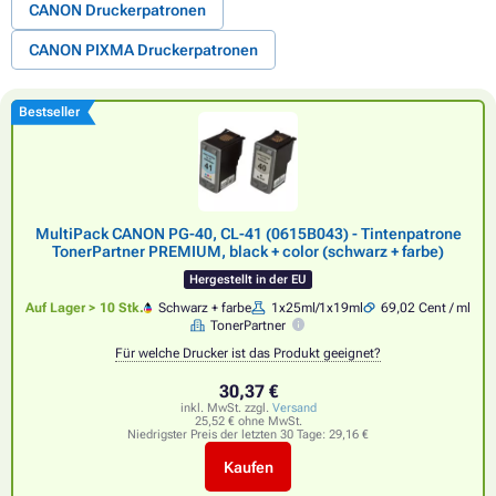
CANON Druckerpatronen
CANON PIXMA Druckerpatronen
Bestseller
MultiPack CANON PG-40, CL-41 (0615B043) - Tintenpatrone
TonerPartner PREMIUM, black + color (schwarz + farbe)
Hergestellt in der EU
Auf Lager > 10 Stk.
Schwarz + farbe
1x25ml/1x19ml
69,02 Cent / ml
TonerPartner
Für welche Drucker ist das Produkt geeignet?
30,37 €
inkl. MwSt. zzgl.
Versand
25,52 € ohne MwSt.
Niedrigster Preis der letzten 30 Tage:
29,16 €
Kaufen