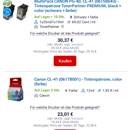
MultiPack CANON PG-40, CL-41 (0615B043) -
Tintenpatrone TonerPartner PREMIUM, black +
color (schwarz + farbe)
Auf Lager > 10 Stk.
Schwarz + farbe
1x25ml/1x19ml
69,02 Cent / ml
TonerPartner
Für welche Drucker ist das Produkt geeignet?
30,37 €
inkl. MwSt. zzgl.
Versand
25,52 € ohne MwSt.
Niedrigster Preis der letzten 30 Tage:
29,16 €
Kaufen
Canon CL-41 (0617B001) - Tintenpatrone, color
(farbe)
Auf Lager 2 Stk.
Farbe
12ml
1,92 € / ml
Canon
Für welche Drucker ist das Produkt geeignet?
23,01 €
inkl. MwSt. zzgl.
Versand
19,34 € ohne MwSt.
Niedrigster Preis der letzten 30 Tage:
22,96 €