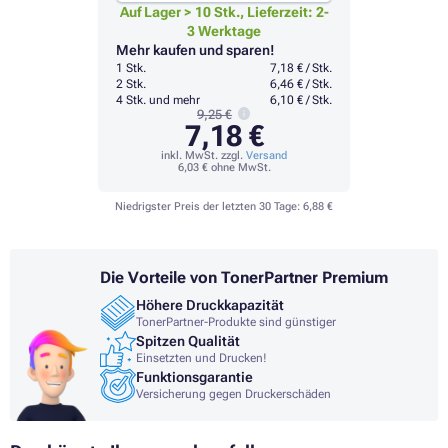
Auf Lager > 10 Stk., Lieferzeit: 2-
3 Werktage
Mehr kaufen und sparen!
1 Stk.
7,18 € / Stk.
2 Stk.
6,46 € / Stk.
4 Stk. und mehr
6,10 € / Stk.
9,25 €
7,18 €
inkl. MwSt. zzgl.
Versand
6,03 €
ohne MwSt.
Niedrigster Preis der letzten 30 Tage:
6,88 €
Die Vorteile von TonerPartner Premium
Höhere Druckkapazität
TonerPartner-Produkte sind günstiger
Spitzen Qualität
Einsetzten und Drucken!
Funktionsgarantie
Versicherung gegen Druckerschäden