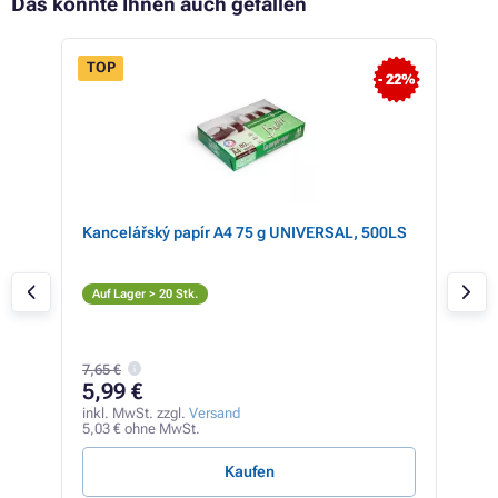
Das könnte Ihnen auch gefallen
TOP
- 22%
 22%
Kancelářský papír A4 75 g UNIVERSAL, 500LS
DEL
llow
Tin
C
Auf Lager > 20 Stk.
Auf
9,25
7,65 €
7,
5,99 €
inkl
6,03
inkl. MwSt. zzgl.
Versand
5,03 € ohne MwSt.
47,87
Kaufen