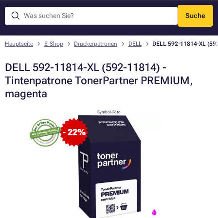
Suche
Menü
Hauptseite
E-Shop
Druckerpatronen
DELL
DELL 592-11814-XL (592
DELL 592-11814-XL (592-11814) -
Tintenpatrone TonerPartner PREMIUM,
magenta
Symbol-Foto
- 22%