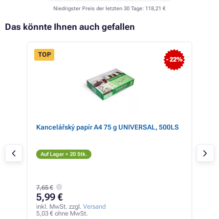
Niedrigster Preis der letzten 30 Tage:
118,21 €
Das könnte Ihnen auch gefallen
TOP
- 22%
 32%
Kancelářský papír A4 75 g UNIVERSAL, 500LS
Eps
ack
(sc
S
Auf Lager > 20 Stk.
Auf
7,65 €
18
5,99 €
inkl
158,
inkl. MwSt. zzgl.
Versand
5,03 € ohne MwSt.
26,36