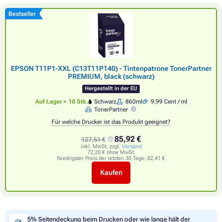
Bestseller
EPSON T11P1-XXL (C13T11P140) - Tintenpatrone TonerPartner
PREMIUM, black (schwarz)
Hergestellt in der EU
Auf Lager > 10 Stk.
Schwarz
860ml
9,99 Cent / ml
TonerPartner
Für welche Drucker ist das Produkt geeignet?
85,92 €
127,51 €
inkl. MwSt. zzgl.
Versand
72,20 € ohne MwSt.
Niedrigster Preis der letzten 30 Tage:
82,41 €
Kaufen
5% Seitendeckung beim Drucken oder wie lange hält der