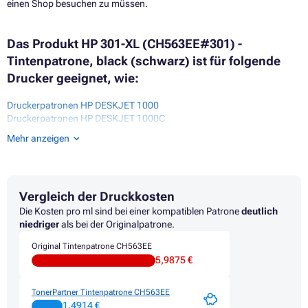
einen Shop besuchen zu müssen.
Das Produkt HP 301-XL (CH563EE#301) -
Tintenpatrone, black (schwarz) ist für folgende
Drucker geeignet, wie:
Druckerpatronen HP DESKJET 1000
Druckerpatronen HP DESKJET 1000C
Druckerpatronen HP DESKJET 1010
Mehr anzeigen
Druckerpatronen HP DESKJET 1050
Druckerpatronen HP DESKJET 1050A
Druckerpatronen HP DESKJET 1055
Druckerpatronen HP DESKJET 1510 ALL-IN-ONE
Vergleich der Druckkosten
Druckerpatronen HP DESKJET 1512 ALL-IN-ONE
Druckerpatronen HP DESKJET 1513 ALL-IN-ONE
Die Kosten pro ml sind bei einer kompatiblen Patrone
deutlich
Druckerpatronen HP DESKJET 1514 ALL-IN-ONE
niedriger
als bei der Originalpatrone.
Druckerpatronen HP DESKJET 2
Original Tintenpatrone CH563EE
Druckerpatronen HP DESKJET 2000
5,9875 €
Druckerpatronen HP DESKJET 2050
Druckerpatronen HP DESKJET 2050 SERIES
Druckerpatronen HP DESKJET 2050A
TonerPartner Tintenpatrone CH563EE
Druckerpatronen HP DESKJET 2050S
1,4914 €