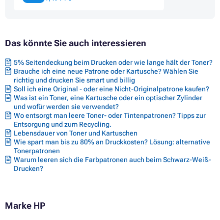
Druckerpatronen HP DESKJET 2054A
Druckerpatronen HP DESKJET 2510 ALL-IN-ONE
Druckerpatronen HP DESKJET 2511
Druckerpatronen HP DESKJET 2512 ALL-IN-ONE
Das könnte Sie auch interessieren
Druckerpatronen HP DESKJET 2514 ALL-IN-ONE
Druckerpatronen HP DESKJET 2540 ALL-IN-ONE
Druckerpatronen HP DESKJET 2541
5% Seitendeckung beim Drucken oder wie lange hält der Toner?
Druckerpatronen HP DESKJET 2542 ALL-IN-ONE
Brauche ich eine neue Patrone oder Kartusche? Wählen Sie
Druckerpatronen HP DESKJET 2543 ALL-IN-ONE
richtig und drucken Sie smart und billig
Druckerpatronen HP DESKJET 2544 ALL-IN-ONE
Soll ich eine Original - oder eine Nicht-Originalpatrone kaufen?
Was ist ein Toner, eine Kartusche oder ein optischer Zylinder
Druckerpatronen HP DESKJET 2545 ALL-IN-ONE
und wofür werden sie verwendet?
Druckerpatronen HP DESKJET 2546
Wo entsorgt man leere Toner- oder Tintenpatronen? Tipps zur
Druckerpatronen HP DESKJET 2546 SERIES
Entsorgung und zum Recycling.
Druckerpatronen HP DESKJET 2546P
Lebensdauer von Toner und Kartuschen
Druckerpatronen HP DESKJET 2547 ALL-IN-ONE
Wie spart man bis zu 80% an Druckkosten? Lösung: alternative
Druckerpatronen HP DESKJET 2548 ALL-IN-ONE
Tonerpatronen
Druckerpatronen HP DESKJET 2549 ALL-IN-ONE
Warum leeren sich die Farbpatronen auch beim Schwarz-Weiß-
Druckerpatronen HP DESKJET 2550
Drucken?
Druckerpatronen HP DESKJET 3000
Druckerpatronen HP DESKJET 3050
Druckerpatronen HP DESKJET 3050 SERIES
Druckerpatronen HP DESKJET 3050A
Marke HP
Druckerpatronen HP DESKJET 3050SE
Druckerpatronen HP DESKJET 3050VE