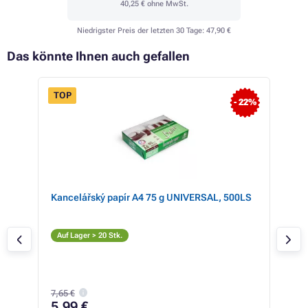
40,25 €
ohne MwSt.
Niedrigster Preis der letzten 30 Tage:
47,90 €
Das könnte Ihnen auch gefallen
TOP
- 22%
 30%
Kancelářský papír A4 75 g UNIVERSAL, 500LS
HP 
olor
colo
Sc
Auf Lager > 20 Stk.
Auf
7,65 €
44
5,99 €