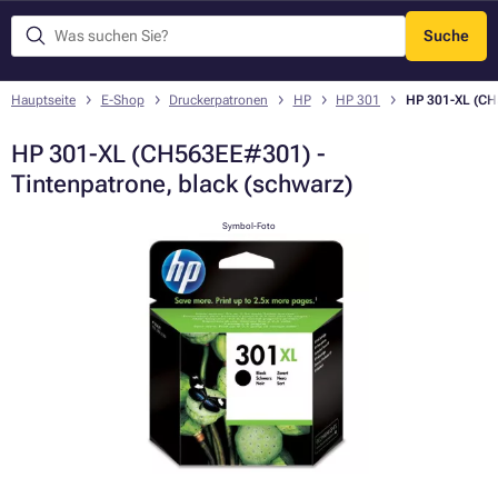
Suche
Menü
Hauptseite
E-Shop
Druckerpatronen
HP
HP 301
HP 301-XL (CH5
HP 301-XL (CH563EE#301) -
Tintenpatrone, black (schwarz)
Symbol-Foto