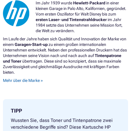
Im Jahr 1939 wurde
Hewlett-Packard
in einer
Druckerpatronen HP DESKJET 3052
kleinen Garage in Palo Alto, Kalifornien, gegründet.
Druckerpatronen HP DESKJET 3052A
Vom ersten Oszillator für Walt Disney bis zum
Druckerpatronen HP DESKJET 3052A E-ALL-IN-ONE
ersten Laser- und Tintenstrahldrucker
im Jahr
Druckerpatronen HP DESKJET 3054A
1984 setzte das Unternehmen seine Mission fort,
Druckerpatronen HP DESKJET 3054A E-ALL-IN-ONE
die Welt zu verändern.
Druckerpatronen HP DESKJET 3055
Druckerpatronen HP DESKJET 3055A
Im Laufe der Jahre haben sich Qualität und Innovation der Marke von
Druckerpatronen HP DESKJET 3055A E-ALL-IN-ONE
einem
Garagen-Start-up
zu einem großen internationalen
Druckerpatronen HP DESKJET 3056A
Unternehmen entwickelt. Neben den professionellen Druckern hat das
Druckerpatronen HP DESKJET 3057A
Unternehmen seine Vision nach und nach auch auf
Tintenpatrone
Druckerpatronen HP DESKJET 3057A E-ALL-IN-ONE
und Toner
übertragen. Diese sind so konzipiert, dass sie maximale
Druckerpatronen HP DESKJET 3059A
Zuverlässigkeit und gleichmäßige Ausdrucke mit kräftigen Farben
Druckerpatronen HP DESKJET 3059A E-ALL-IN-ONE
bieten.
Druckerpatronen HP ENVY 4500E ALL-IN-ONE
Mehr über die Marke »
Druckerpatronen HP ENVY 4501E ALL-IN-ONE
Druckerpatronen HP ENVY 4502E ALL-IN-ONE
Druckerpatronen HP ENVY 4503E ALL-IN-ONE
Druckerpatronen HP ENVY 4504E ALL-IN-ONE
Druckerpatronen HP ENVY 4505E ALL-IN-ONE
TIPP
Druckerpatronen HP ENVY 4506E ALL-IN-ONE
Druckerpatronen HP ENVY 4507E ALL-IN-ONE
Wussten Sie, dass Toner und Tintenpatrone zwei
Druckerpatronen HP ENVY 4508E ALL-IN-ONE
verschiedene Begriffe sind? Diese Kartusche HP
Druckerpatronen HP ENVY 5530 SERIES