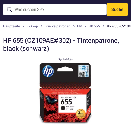
Suche
Menü
Hauptseite
E-Shop
Druckerpatronen
HP
HP 655
HP 655 (CZ109A
HP 655 (CZ109AE#302) - Tintenpatrone,
black (schwarz)
Symbol-Foto