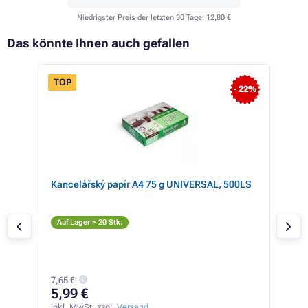
Niedrigster Preis der letzten 30 Tage:
12,80 €
Das könnte Ihnen auch gefallen
TOP
- 22%
 27%
 HP
Kancelářský papír A4 75 g UNIVERSAL, 500LS
HP 
(gel
Ge
Auf Lager > 20 Stk.
Auf
7,65 €
14
5,99 €
inkl
12,2
inkl. MwSt. zzgl.
Versand